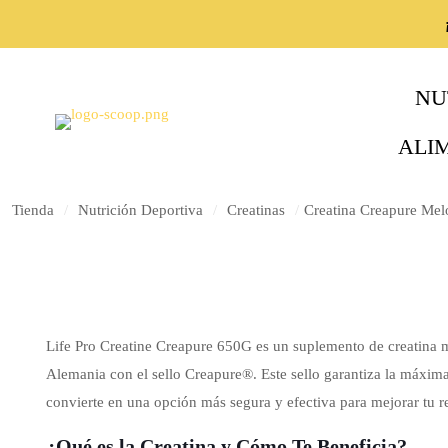
NU
ALI
Tienda
/
Nutrición Deportiva
/
Creatinas
/
Creatina Creapure Mel
Life Pro Creatine Creapure 650G es un suplemento de creatina 
Alemania con el sello Creapure®. Este sello garantiza la máxima
convierte en una opción más segura y efectiva para mejorar tu r
¿Qué es la Creatina y Cómo Te Beneficia?