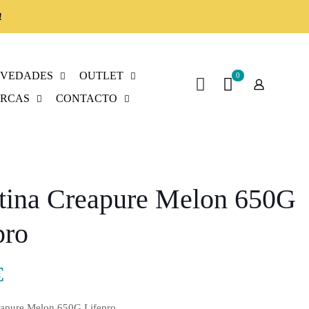
!
VEDADES
OUTLET
0
RCAS
CONTACTO
tina Creapure Melon 650G
pro
€
eapure Melon 650G Lifepro