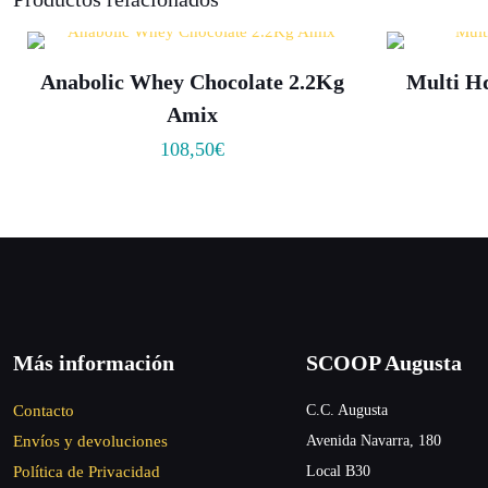
Anabolic Whey Chocolate 2.2Kg
Multi H
Amix
108,50
€
Más información
SCOOP Augusta
Contacto
C.C. Augusta
Envíos y devoluciones
Avenida Navarra, 180
Política de Privacidad
Local B30