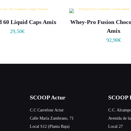
d 60 Liquid Caps Amix
Whey-Pro Fusion Choco
Amix
29,50
€
92,90
€
SCOOP Actur
SCOOP E
C.C Carrefour Actur
C.C. Alcampo
Calle María Zambrano, 71
Avenida de la
Local S12 (Planta Baja)
Local 27