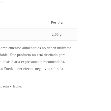
CF.
Por 3 g
2,65 g
 complementos alimenticios no deben utilizarse
udable. Este producto no está diseñado para
 la dosis diaria expresamente recomendada.
a: Puede tener efectos negativos sobre la
, soja y leche.