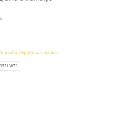
s
Nutrición Deportiva
,
Creatinas
635713872