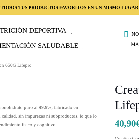
¡TODOS TUS PRODUCTOS FAVORITOS EN UN MISMO LUGAR
TRICIÓN DEPORTIVA
NO
MA
MENTACIÓN SALUDABLE
on 650G Lifepro
Crea
Life
monohidrato puro al 99,9%, fabricado en
 calidad, sin impurezas ni subproductos, lo que lo
40,90
endimiento físico y cognitivo.
Creatina Cr