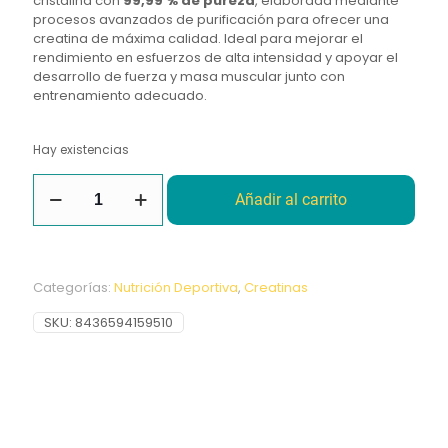
cristalina con
99,99 % de pureza
, elaborada mediante
procesos avanzados de purificación para ofrecer una
creatina de máxima calidad. Ideal para mejorar el
rendimiento en esfuerzos de alta intensidad y apoyar el
desarrollo de fuerza y masa muscular junto con
entrenamiento adecuado.
Hay existencias
Creatina
Añadir al carrito
Premium
Crystalpure
500G
Vitobest
cantidad
Categorías:
Nutrición Deportiva
,
Creatinas
SKU:
8436594159510