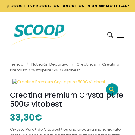
¡TODOS TUS PRODUCTOS FAVORITOS EN UN MISMO LUGAR!
Tienda
/
Nutrición Deportiva
/
Creatinas
/
Creatina
Premium Crystalpure 500G Vitobest
Creatina Premium Crystalpure
500G Vitobest
33,30
€
Cr-ystalPure® de Vitobest® es una creatina monohidrato