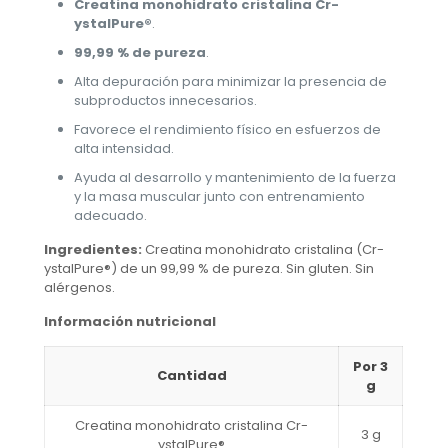
Creatina monohidrato cristalina Cr-
ystalPure®
.
99,99 % de pureza
.
Alta depuración para minimizar la presencia de
subproductos innecesarios.
Favorece el rendimiento físico en esfuerzos de
alta intensidad.
Ayuda al desarrollo y mantenimiento de la fuerza
y la masa muscular junto con entrenamiento
adecuado.
Ingredientes:
Creatina monohidrato cristalina (Cr-
ystalPure®) de un 99,99 % de pureza. Sin gluten. Sin
alérgenos.
Información nutricional
Por 3
Cantidad
g
Creatina monohidrato cristalina Cr-
3 g
ystalPure®