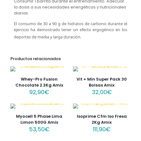
Consumir 1 barrita durante el entrenamiento. Adecuar
la dosis a sus necesidades energéticas y nutricionales
diarias.
El consumo de 30 a 90 g de hidratos de carbono durante el
ejercicio ha demostrado tener un efecto ergogénico en los
deportes de media y larga duración.
Productos relacionados
Whey-Pro Fusion
Vit + Min Super Pack 30
Chocolate 2.3Kg Amix
Bolsas Amix
92,90
€
32,00
€
Myocell 5 Phase Lima
Isoprime Cfm Iso Fresa
Limon 500G Amix
2Kg Amix
53,50
€
111,90
€