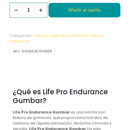
Endurance
Añadir al carrito
Gumbar
Raspberry
32G
Lifepro
cantidad
Categorías:
Nutrición Deportiva
,
Barritas Proteicas
,
Endurance
SKU:
8435635704955
¿Qué es Life Pro Endurance
Gumbar?
Life Pro Endurance Gumbar
es una barrita con
textura de gominola, que proporciona hidratos de
carbono de rápida asimilación, de forma cómoda y
sencilla.
Life Pro Endurance Gumbar
ha sido