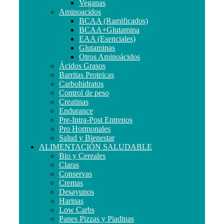
Veganas
Aminoacidos
BCAA (Ramificados)
BCAA+Glutamina
EAA (Esenciales)
Glutaminas
Otros Aminoácidos
Ácidos Grasos
Barritas Proteicas
Carbohidratos
Control de peso
Creatinas
Endurance
Pre-Intra-Post Entrenos
Pro Hormonales
Salud y Bienestar
ALIMENTACIÓN SALUDABLE
Bio y Cereales
Claras
Conservas
Cremas
Desayunos
Harinas
Low Carbs
Panes Pizzas y Piadinas