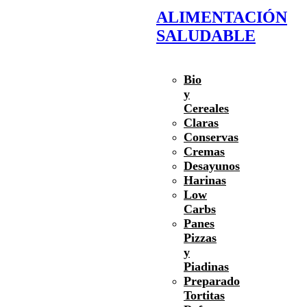
ALIMENTACIÓN
SALUDABLE
Bio
y
Cereales
Claras
Conservas
Cremas
Desayunos
Harinas
Low
Carbs
Panes
Pizzas
y
Piadinas
Preparado
Tortitas