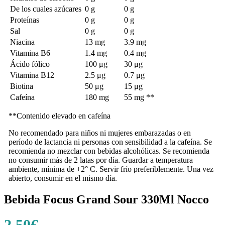
De los cuales azúcares
0 g
0 g
Proteínas
0 g
0 g
Sal
0 g
0 g
Niacina
13 mg
3.9 mg
Vitamina B6
1.4 mg
0.4 mg
Ácido fólico
100 μg
30 μg
Vitamina B12
2.5 μg
0.7 μg
Biotina
50 μg
15 μg
Cafeína
180 mg
55 mg **
**Contenido elevado en cafeína
No recomendado para niños ni mujeres embarazadas o en
período de lactancia ni personas con sensibilidad a la cafeína. Se
recomienda no mezclar con bebidas alcohólicas. Se recomienda
no consumir más de 2 latas por día. Guardar a temperatura
ambiente, mínima de +2° C. Servir frío preferiblemente. Una vez
abierto, consumir en el mismo día.
Bebida Focus Grand Sour 330Ml Nocco
2,50
€