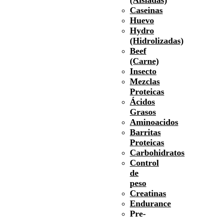
Caseinas
Huevo
Hydro
(Hidrolizadas)
Beef
(Carne)
Insecto
Mezclas
Proteicas
Ácidos
Grasos
Aminoacidos
Barritas
Proteicas
Carbohidratos
Control
de
peso
Creatinas
Endurance
Pre-