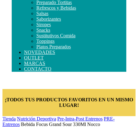
Preparado Tortitas
Refrescos y Bebidas
Salsas
Saborizantes
Siropes
Snacks
Sustitutivos Comida
Toppings
Platos Preparados
NOVEDADES
OUTLET
MARCAS
CONTACTO
¡TODOS TUS PRODUCTOS FAVORITOS EN UN MISMO
LUGAR!
Tienda
/
Nutrición Deportiva
/
Pre-Intra-Post Entrenos
/
PRE-
Entrenos
/
Bebida Focus Grand Sour 330Ml Nocco