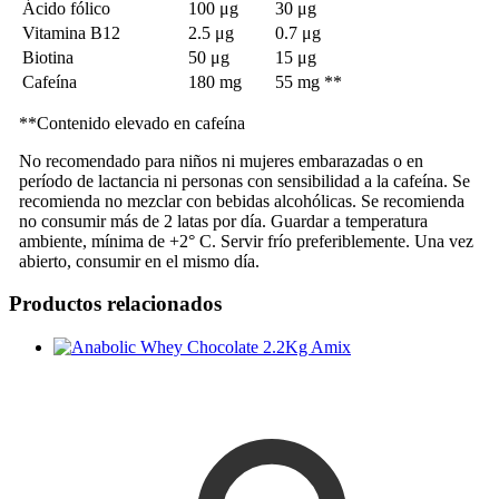
Ácido fólico
100 μg
30 μg
Vitamina B12
2.5 μg
0.7 μg
Biotina
50 μg
15 μg
Cafeína
180 mg
55 mg **
**Contenido elevado en cafeína
No recomendado para niños ni mujeres embarazadas o en
período de lactancia ni personas con sensibilidad a la cafeína. Se
recomienda no mezclar con bebidas alcohólicas. Se recomienda
no consumir más de 2 latas por día. Guardar a temperatura
ambiente, mínima de +2° C. Servir frío preferiblemente. Una vez
abierto, consumir en el mismo día.
Productos relacionados