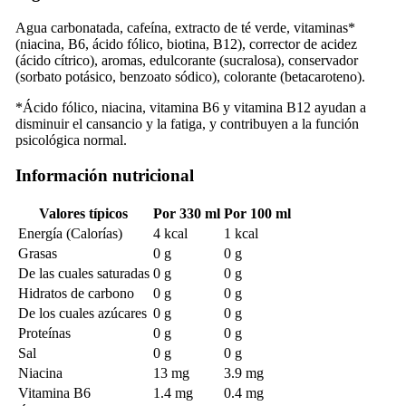
Agua carbonatada, cafeína, extracto de té verde, vitaminas*
(niacina, B6, ácido fólico, biotina, B12), corrector de acidez
(ácido cítrico), aromas, edulcorante (sucralosa), conservador
(sorbato potásico, benzoato sódico), colorante (betacaroteno).
*Ácido fólico, niacina, vitamina B6 y vitamina B12 ayudan a
disminuir el cansancio y la fatiga, y contribuyen a la función
psicológica normal.
Información nutricional
Valores típicos
Por 330 ml
Por 100 ml
Energía (Calorías)
4 kcal
1 kcal
Grasas
0 g
0 g
De las cuales saturadas
0 g
0 g
Hidratos de carbono
0 g
0 g
De los cuales azúcares
0 g
0 g
Proteínas
0 g
0 g
Sal
0 g
0 g
Niacina
13 mg
3.9 mg
Vitamina B6
1.4 mg
0.4 mg