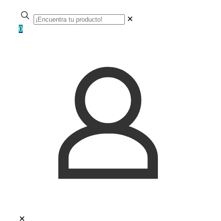
✕
0
✕