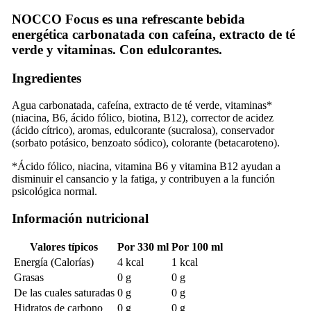
NOCCO Focus es una refrescante bebida
energética carbonatada con cafeína, extracto de té
verde y vitaminas. Con edulcorantes.
Ingredientes
Agua carbonatada, cafeína, extracto de té verde, vitaminas*
(niacina, B6, ácido fólico, biotina, B12), corrector de acidez
(ácido cítrico), aromas, edulcorante (sucralosa), conservador
(sorbato potásico, benzoato sódico), colorante (betacaroteno).
*Ácido fólico, niacina, vitamina B6 y vitamina B12 ayudan a
disminuir el cansancio y la fatiga, y contribuyen a la función
psicológica normal.
Información nutricional
Valores típicos
Por 330 ml
Por 100 ml
Energía (Calorías)
4 kcal
1 kcal
Grasas
0 g
0 g
De las cuales saturadas
0 g
0 g
Hidratos de carbono
0 g
0 g