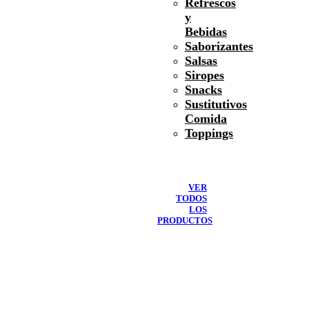
Refrescos
y
Bebidas
Saborizantes
Salsas
Siropes
Snacks
Sustitutivos
Comida
Toppings
VER
TODOS
LOS
PRODUCTOS