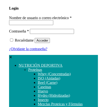
Login
Nombre de usuario o correo electrónico
*
Contraseña
*
Recuérdame
Acceder
¿Olvidaste la contraseña?
✕
NUTRICIÓN DEPORTIVA
Proteínas
Whey (Concentradas)
ISO (Aisladas)
Beef (Carne)
Caseinas
Huevo
Hydro (Hidrolizadas)
Insecto
Mezclas Proteicas y Fórmulas