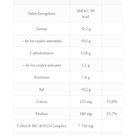
384 kJ / 90
Valor Energético
kcal
Grasas
<0,5 g
– de las cuales saturadas
<0,2 g
Carbohidratos
13,8 g
– de los cuales azúcares
1,1 g
Proteínas
7,4 g
Sal
<0,2 g
Calcio
125 mg
15,6%
Fósforo
180 mg
25,7%
Cellex® MC & N.O. Complex
7 710 mg