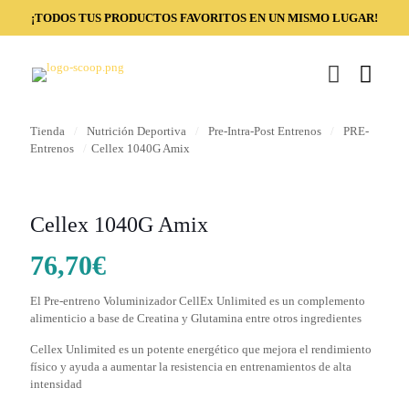
¡TODOS TUS PRODUCTOS FAVORITOS EN UN MISMO LUGAR!
Tienda
/
Nutrición Deportiva
/
Pre-Intra-Post Entrenos
/
PRE-
Entrenos
/
Cellex 1040G Amix
Cellex 1040G Amix
76,70
€
El Pre-entreno Voluminizador CellEx Unlimited es un complemento
alimenticio a base de Creatina y Glutamina entre otros ingredientes
Cellex Unlimited es un potente energético que mejora el rendimiento
físico y ayuda a aumentar la resistencia en entrenamientos de alta
intensidad