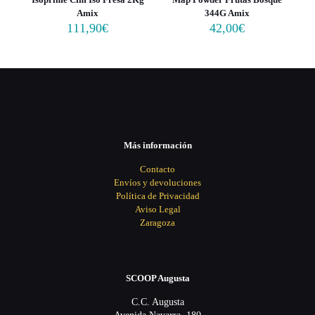
Amix
344G Amix
111,90
€
42,00
€
Más información
Contacto
Envíos y devoluciones
Política de Privacidad
Aviso Legal
Zaragoza
SCOOP Augusta
C.C. Augusta