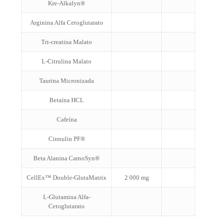
Kre-Alkalyn®
Arginina Alfa Cetoglutarato
Tri-creatina Malato
L-Citrulina Malato
Taurina Micronizada
Betaína HCL
Cafeína
Cinnulin PF®
Beta Alanina CarnoSyn®
CellEx™ Double-GlutaMatrix
2 000 mg
L-Glutamina Alfa-
Cetoglutarato