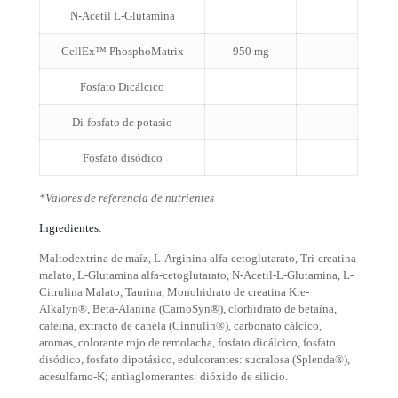
N-Acetil L-Glutamina
CellEx™ PhosphoMatrix
950 mg
Fosfato Dicálcico
Di-fosfato de potasio
Fosfato disódico
*Valores de referencia de nutrientes
Ingredientes:
Maltodextrina de maíz, L-Arginina alfa-cetoglutarato, Tri-creatina
malato, L-Glutamina alfa-cetoglutarato, N-Acetil-L-Glutamina, L-
Citrulina Malato, Taurina, Monohidrato de creatina Kre-
Alkalyn®, Beta-Alanina (CarnoSyn®), clorhidrato de betaína,
cafeína, extracto de canela (Cinnulin®), carbonato cálcico,
aromas, colorante rojo de remolacha, fosfato dicálcico, fosfato
disódico, fosfato dipotásico, edulcorantes: sucralosa (Splenda®),
acesulfamo-K; antiaglomerantes: dióxido de silicio.