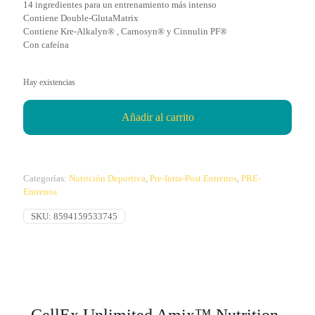
14 ingredientes para un entrenamiento más intenso
Contiene Double-GlutaMatrix
Contiene Kre-Alkalyn® , Carnosyn® y Cinnulin PF®
Con cafeína
Hay existencias
Añadir al carrito
Categorías:
Nutrición Deportiva
,
Pre-Intra-Post Entrenos
,
PRE-
Entrenos
SKU:
8594159533745