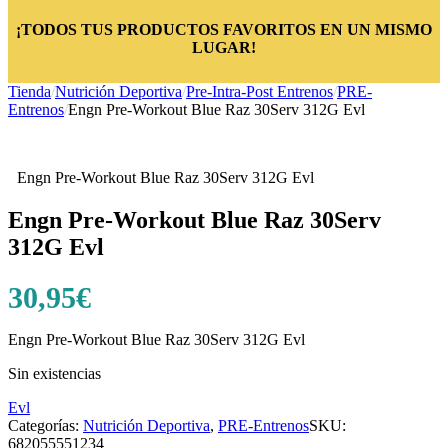
¡TODOS TUS PRODUCTOS FAVORITOS EN UN MISMO
LUGAR!
Tienda
/
Nutrición Deportiva
/
Pre-Intra-Post Entrenos
/
PRE-
Entrenos
/
Engn Pre-Workout Blue Raz 30Serv 312G Evl
Engn Pre-Workout Blue Raz 30Serv 312G Evl
Engn Pre-Workout Blue Raz 30Serv
312G Evl
30,95
€
Engn Pre-Workout Blue Raz 30Serv 312G Evl
Sin existencias
Evl
Categorías:
Nutrición Deportiva
,
PRE-Entrenos
SKU:
682055551234