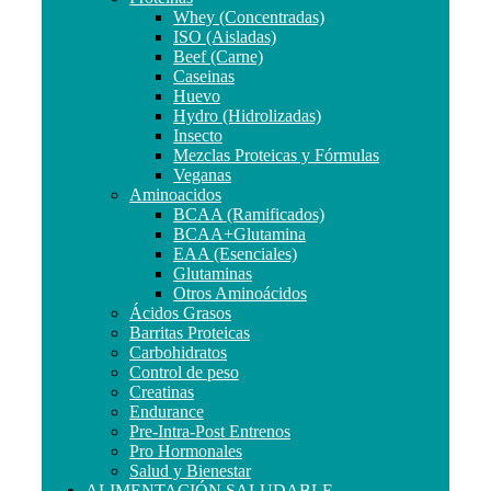
Whey (Concentradas)
ISO (Aisladas)
Beef (Carne)
Caseinas
Huevo
Hydro (Hidrolizadas)
Insecto
Mezclas Proteicas y Fórmulas
Veganas
Aminoacidos
BCAA (Ramificados)
BCAA+Glutamina
EAA (Esenciales)
Glutaminas
Otros Aminoácidos
Ácidos Grasos
Barritas Proteicas
Carbohidratos
Control de peso
Creatinas
Endurance
Pre-Intra-Post Entrenos
Pro Hormonales
Salud y Bienestar
ALIMENTACIÓN SALUDABLE