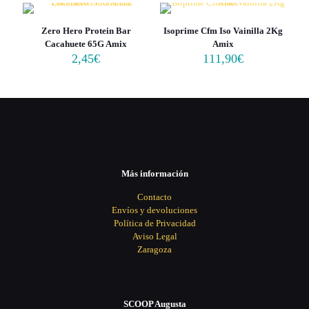
Zero Hero Protein Bar
Isoprime Cfm Iso Vainilla 2Kg
Cacahuete 65G Amix
Amix
2,45
€
111,90
€
Más información
Contacto
Envíos y devoluciones
Política de Privacidad
Aviso Legal
Zaragoza
SCOOP Augusta