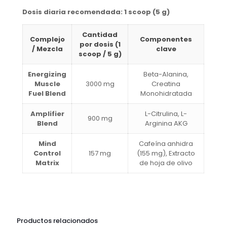
Dosis diaria recomendada: 1 scoop (5 g)
Cantidad
Complejo
Componentes
por dosis (1
/ Mezcla
clave
scoop / 5 g)
Energizing
Beta-Alanina,
Muscle
3000 mg
Creatina
Fuel Blend
Monohidratada
Amplifier
L-Citrulina, L-
900 mg
Blend
Arginina AKG
Mind
Cafeína anhidra
Control
157 mg
(155 mg), Extracto
Matrix
de hoja de olivo
Productos relacionados