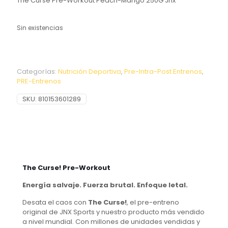
The Curse Pre-Workout Peach-Mango 250G Jnx
Sin existencias
Categorías:
Nutrición Deportiva
,
Pre-Intra-Post Entrenos
,
PRE-Entrenos
SKU:
810153601289
The Curse! Pre-Workout
Energía salvaje. Fuerza brutal. Enfoque letal.
Desata el caos con
The Curse!
, el pre-entreno
original de JNX Sports y nuestro producto más vendido
a nivel mundial. Con millones de unidades vendidas y