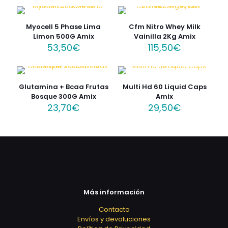
Myocell 5 Phase Lima
Cfm Nitro Whey Milk
Limon 500G Amix
Vainilla 2Kg Amix
53,50
€
115,50
€
Glutamina + Bcaa Frutas
Multi Hd 60 Liquid Caps
Bosque 300G Amix
Amix
23,70
€
29,50
€
Más información
Contacto
Envíos y devoluciones