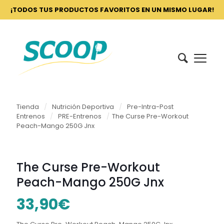
¡TODOS TUS PRODUCTOS FAVORITOS EN UN MISMO LUGAR!
Tienda
/
Nutrición Deportiva
/
Pre-Intra-Post
Entrenos
/
PRE-Entrenos
/
The Curse Pre-Workout
Peach-Mango 250G Jnx
The Curse Pre-Workout
Peach-Mango 250G Jnx
33,90
€