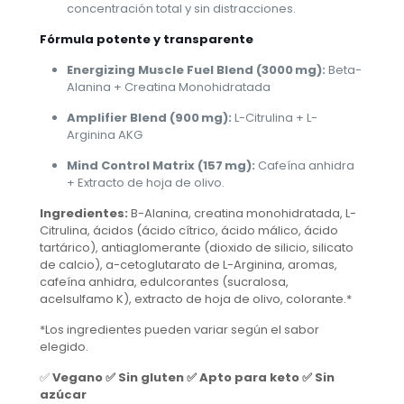
concentración total y sin distracciones.
Fórmula potente y transparente
Energizing Muscle Fuel Blend (3000 mg):
Beta-
Alanina + Creatina Monohidratada
Amplifier Blend (900 mg):
L-Citrulina + L-
Arginina AKG
Mind Control Matrix (157 mg):
Cafeína anhidra
+ Extracto de hoja de olivo.
Ingredientes:
B-Alanina, creatina monohidratada, L-
Citrulina, ácidos (ácido cítrico, ácido málico, ácido
tartárico), antiaglomerante (dioxido de silicio, silicato
de calcio), a-cetoglutarato de L-Arginina, aromas,
cafeína anhidra, edulcorantes (sucralosa,
acelsulfamo K), extracto de hoja de olivo, colorante.*
*Los ingredientes pueden variar según el sabor
elegido.
✅
Vegano ✅ Sin gluten ✅ Apto para keto ✅ Sin
azúcar