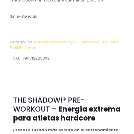
The Shadow Pre-Workout Watermelon 270G Jnx
Sin existencias
Categorías:
Nutrición Deportiva
,
PRE-Entrenos
,
Pre-Intra-
Post Entrenos
SKU:
794712223009
THE SHADOW!® PRE-
WORKOUT –
Energía extrema
para atletas hardcore
¡Desata tu lado más oscuro en el entrenamiento!