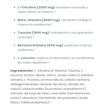
L-Citrulina (2000 mg):
bombeo muscular y
óxido nítrico al máximo.*
Beta-Alanina (2000 mg):
combate la fatiga y
mejora la resistencia.*
Taurina (1000 mg):
hidratación y recuperación
muscular.*
Betaína Anhidra (600 mg):
potencia y fuerza
sostenida.*
L-Leucina:
mejora la intensidad y el rendimiento
en cada repetición.*
Ingredientes
: L-Citrulina, B-Alanina, Taurina, L-
Leucina, ácidos (ácido citrico, ácido málico), betaina
anhidra, L-Tirosina, aroma natural, cafeína anhidra,
antiaglomerantes (dioxido de silicio, silicato de
calcio), edulcorantes (sucralosa, acesulfamo K),
extracto de hoja de olivo, colorante (remolacha en
polvo), vitaminas (clorhidrato de piridoxina, ácido
fólico, metilcobalamina).*