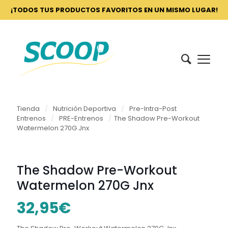
¡TODOS TUS PRODUCTOS FAVORITOS EN UN MISMO LUGAR!
Tienda
/
Nutrición Deportiva
/
Pre-Intra-Post
Entrenos
/
PRE-Entrenos
/
The Shadow Pre-Workout
Watermelon 270G Jnx
The Shadow Pre-Workout
Watermelon 270G Jnx
32,95
€