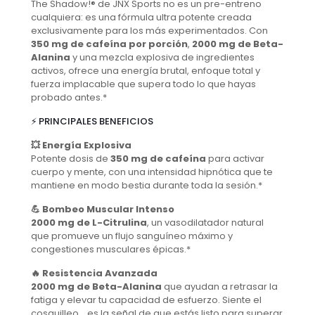
The Shadow!® de JNX Sports no es un pre-entreno
cualquiera: es una fórmula ultra potente creada
exclusivamente para los más experimentados. Con
350 mg de cafeína por porción
,
2000 mg de Beta-
Alanina
y una mezcla explosiva de ingredientes
activos, ofrece una energía brutal, enfoque total y
fuerza implacable que supera todo lo que hayas
probado antes.*
⚡ PRINCIPALES BENEFICIOS
💥 Energía Explosiva
Potente dosis de
350 mg de cafeína
para activar
cuerpo y mente, con una intensidad hipnótica que te
mantiene en modo bestia durante toda la sesión.*
💪 Bombeo Muscular Intenso
2000 mg de L-Citrulina
, un vasodilatador natural
que promueve un flujo sanguíneo máximo y
congestiones musculares épicas.*
🔥 Resistencia Avanzada
2000 mg de Beta-Alanina
que ayudan a retrasar la
fatiga y elevar tu capacidad de esfuerzo. Siente el
cosquilleo… es la señal de que estás listo para superar