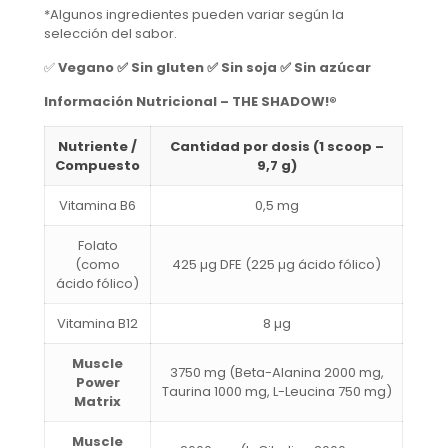
*Algunos ingredientes pueden variar según la
selección del sabor.
✅
Vegano ✅ Sin gluten ✅ Sin soja ✅ Sin azúcar
Información Nutricional – THE SHADOW!®
Nutriente /
Cantidad por dosis (1 scoop –
Compuesto
9,7 g)
Vitamina B6
0,5 mg
Folato
(como
425 µg DFE (225 µg ácido fólico)
ácido fólico)
Vitamina B12
8 µg
Muscle
3750 mg (Beta-Alanina 2000 mg,
Power
Taurina 1000 mg, L-Leucina 750 mg)
Matrix
Muscle