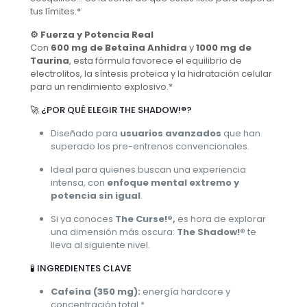
tus límites.*
⚙️ Fuerza y Potencia Real
Con
600 mg de Betaína Anhidra
y
1000 mg de
Taurina
, esta fórmula favorece el equilibrio de
electrolitos, la síntesis proteica y la hidratación celular
para un rendimiento explosivo.*
🚀 ¿POR QUÉ ELEGIR THE SHADOW!®?
Diseñado para
usuarios avanzados
que han
superado los pre-entrenos convencionales.
Ideal para quienes buscan una experiencia
intensa, con
enfoque mental extremo y
potencia sin igual
.
Si ya conoces
The Curse!®,
es hora de explorar
una dimensión más oscura:
The Shadow!®
te
lleva al siguiente nivel.
🧪 INGREDIENTES CLAVE
Cafeína (350 mg):
energía hardcore y
concentración total.*