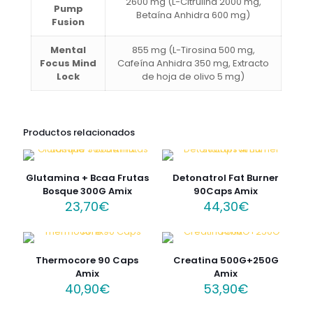
2600 mg (L-Citrulina 2000 mg,
Pump
Betaína Anhidra 600 mg)
Fusion
Mental
855 mg (L-Tirosina 500 mg,
Focus Mind
Cafeína Anhidra 350 mg, Extracto
Lock
de hoja de olivo 5 mg)
Productos relacionados
Glutamina + Bcaa Frutas
Detonatrol Fat Burner
Bosque 300G Amix
90Caps Amix
23,70
€
44,30
€
Thermocore 90 Caps
Creatina 500G+250G
Amix
Amix
40,90
€
53,90
€