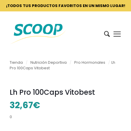
¡TODOS TUS PRODUCTOS FAVORITOS EN UN MISMO LUGAR!
Tienda
/
Nutrición Deportiva
/
Pro Hormonales
/
Lh
Pro 100Caps Vitobest
Lh Pro 100Caps Vitobest
32,67
€
0