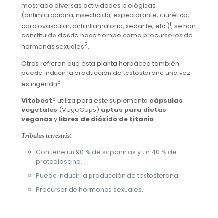
mostrado diversas actividades biológicas
(antimicrobiana, insecticida, expectorante, diurética,
1
cardiovascular, antiinflamatoria, sedante, etc.)
, se han
constituido desde hace tiempo como precursores de
2
hormonas sexuales
.
Otras refieren que esta planta herbácea también
puede inducir la producción de testosterona una vez
3
es ingerida
.
Vitobest®
utiliza para este suplemento
cápsulas
vegetales
(VegeCaps)
aptas para dietas
veganas
y
libres de dióxido de titanio
.
:
Tribulus terrestris
Contiene un 90 % de saponinas y un 40 % de
protodioscina.
Puede inducir la producción de testosterona.
Precursor de hormonas sexuales.