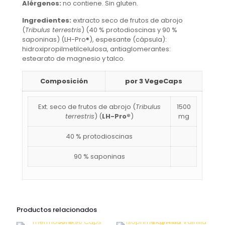
Alérgenos:
no contiene. Sin gluten.
Ingredientes:
extracto seco de frutos de abrojo
(
Tribulus terrestris
) (40 % protodioscinas y 90 %
saponinas) (LH-Pro®), espesante (cápsula):
hidroxipropilmetilcelulosa, antiaglomerantes:
estearato de magnesio y talco.
Composición
por 3 VegeCaps
Ext. seco de frutos de abrojo (
Tribulus
1500
terrestris
) (
LH-Pro®
)
mg
40 % protodioscinas
90 % saponinas
Productos relacionados