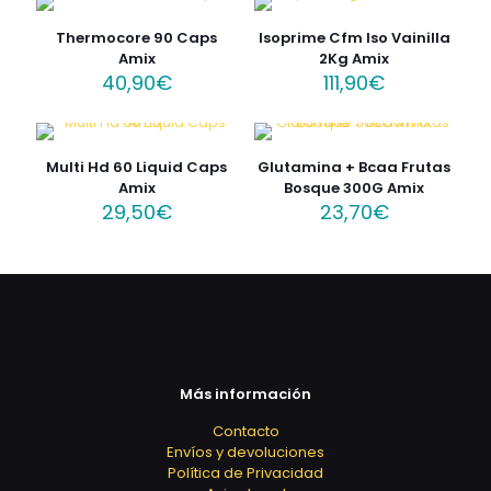
Thermocore 90 Caps
Isoprime Cfm Iso Vainilla
Amix
2Kg Amix
40,90
€
111,90
€
Multi Hd 60 Liquid Caps
Glutamina + Bcaa Frutas
Amix
Bosque 300G Amix
29,50
€
23,70
€
Más información
Contacto
Envíos y devoluciones
Política de Privacidad