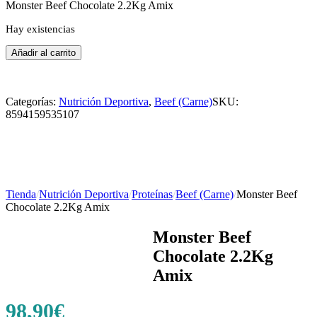
Monster Beef Chocolate 2.2Kg Amix
Hay existencias
Monster
Añadir al carrito
Beef
Chocolate
2.2Kg
Categorías:
Nutrición Deportiva
,
Beef (Carne)
SKU:
Amix
8594159535107
cantidad
Tienda
/
Nutrición Deportiva
/
Proteínas
/
Beef (Carne)
/
Monster Beef
Chocolate 2.2Kg Amix
Monster Beef
Chocolate 2.2Kg
Amix
98,90
€