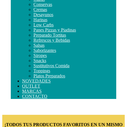
Conservas
Cremas
Desayunos
Harinas
Low Carbs
Panes Pizzas y Piadinas
Preparado Tortitas
Refrescos y Bebidas
Salsas
Saborizantes
Siropes
Snacks
Sustitutivos Comida
Toppings
Platos Preparados
NOVEDADES
OUTLET
MARCAS
CONTACTO
¡TODOS TUS PRODUCTOS FAVORITOS EN UN MISMO