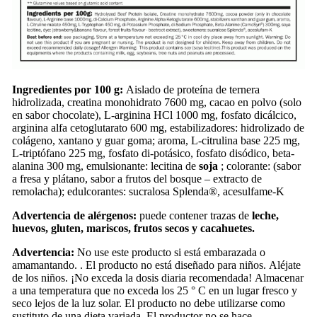
Ingredientes por 100 g:
Aislado de proteína de ternera
hidrolizada, creatina monohidrato 7600 mg, cacao en polvo (solo
en sabor chocolate), L-arginina HCl 1000 mg, fosfato dicálcico,
arginina alfa cetoglutarato 600 mg, estabilizadores: hidrolizado de
colágeno, xantano y guar goma; aroma, L-citrulina base 225 mg,
L-triptófano 225 mg, fosfato di-potásico, fosfato disódico, beta-
alanina 300 mg, emulsionante: lecitina de
soja
; colorante: (sabor
a fresa y plátano, sabor a frutos del bosque – extracto de
remolacha); edulcorantes: sucralosa Splenda®, acesulfame-K
Advertencia de alérgenos:
puede contener trazas de
leche,
huevos, gluten, mariscos, frutos secos y cacahuetes.
Advertencia:
No use este producto si está embarazada o
amamantando. . El producto no está diseñado para niños. Aléjate
de los niños. ¡No exceda la dosis diaria recomendada! Almacenar
a una temperatura que no exceda los 25 ° C en un lugar fresco y
seco lejos de la luz solar. El producto no debe utilizarse como
sustituto de una dieta variada. El productor no se hace