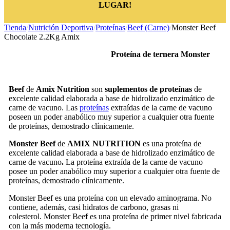
LUGAR!
Tienda
/
Nutrición Deportiva
/
Proteínas
/
Beef (Carne)
/
Monster Beef
Chocolate 2.2Kg Amix
Proteína de ternera Monster
Beef
de
Amix
Nutrition
son
suplementos de p
roteínas
de
excelente calidad elaborada a base de hidrolizado enzimático de
carne de vacuno. Las
proteínas
extraídas de la carne de vacuno
poseen un poder anabólico muy superior a cualquier otra fuente
de proteínas, demostrado clínicamente.
Monster Beef
de
AMIX NUTRITION
es una proteína de
excelente calidad elaborada a base de hidrolizado enzimático de
carne de vacuno
.
La proteína extraída de la carne de vacuno
posee un poder anabólico muy superior a cualquier otra fuente de
proteínas, demostrado clínicamente.
Monster Beef
es una proteína con un elevado aminograma. No
contiene, además, casi hidratos de carbono, grasas ni
colesterol. Monster Bee
f
es una proteína de primer nivel fabricada
con la más moderna tecnología.