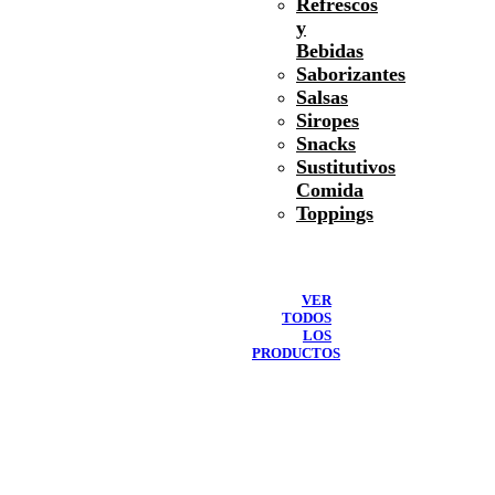
Refrescos
y
Bebidas
Saborizantes
Salsas
Siropes
Snacks
Sustitutivos
Comida
Toppings
VER
TODOS
LOS
PRODUCTOS