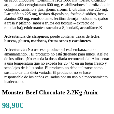
en sabor chocolate), L-arginina HCl 1000 mg, fosfato dicálcico,
arginina alfa cetoglutarato 600 mg, estabilizadores: hidrolizado de
colágeno, xantano y guar goma; aroma, L-citrulina base 225 mg,
L-triptófano 225 mg, fosfato di-potásico, fosfato disódico, beta-
alanina 300 mg, emulsionante: lecitina de
soja
; colorante: (sabor
a fresa y plátano, sabor a frutos del bosque – extracto de
remolacha); edulcorantes: sucralosa Splenda®, acesulfame-K
Advertencia de alérgenos:
puede contener trazas de
leche,
huevos, gluten, mariscos, frutos secos y cacahuetes.
Advertencia:
No use este producto si está embarazada o
amamantando. . El producto no está diseñado para niños. Aléjate
de los niños. ¡No exceda la dosis diaria recomendada! Almacenar
a una temperatura que no exceda los 25 ° C en un lugar fresco y
seco lejos de la luz solar. El producto no debe utilizarse como
sustituto de una dieta variada. El productor no se hace
responsable de los daños causados ​​por un uso o almacenamiento
inadecuado.
Monster Beef Chocolate 2.2Kg Amix
98,90
€