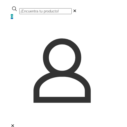
✕
0
✕