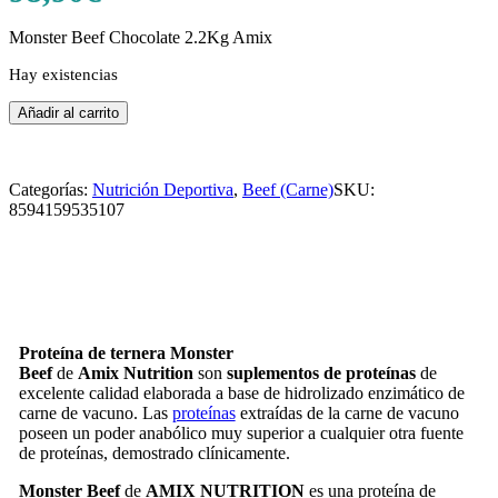
Monster Beef Chocolate 2.2Kg Amix
Hay existencias
Monster
Añadir al carrito
Beef
Chocolate
2.2Kg
Categorías:
Nutrición Deportiva
,
Beef (Carne)
SKU:
Amix
8594159535107
cantidad
Proteína de ternera Monster
Beef
de
Amix
Nutrition
son
suplementos de p
roteínas
de
excelente calidad elaborada a base de hidrolizado enzimático de
carne de vacuno. Las
proteínas
extraídas de la carne de vacuno
poseen un poder anabólico muy superior a cualquier otra fuente
de proteínas, demostrado clínicamente.
Monster Beef
de
AMIX NUTRITION
es una proteína de