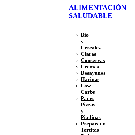
ALIMENTACIÓN
SALUDABLE
Bio
y
Cereales
Claras
Conservas
Cremas
Desayunos
Harinas
Low
Carbs
Panes
Pizzas
y
Piadinas
Preparado
Tortitas