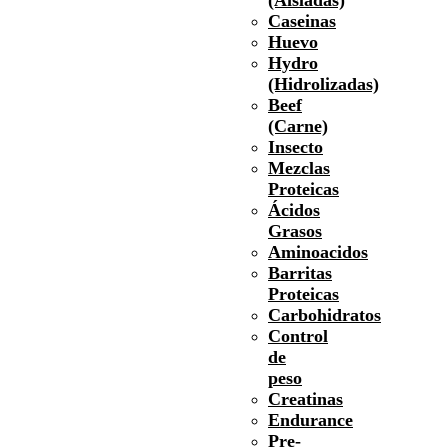
Caseinas
Huevo
Hydro
(Hidrolizadas)
Beef
(Carne)
Insecto
Mezclas
Proteicas
Ácidos
Grasos
Aminoacidos
Barritas
Proteicas
Carbohidratos
Control
de
peso
Creatinas
Endurance
Pre-