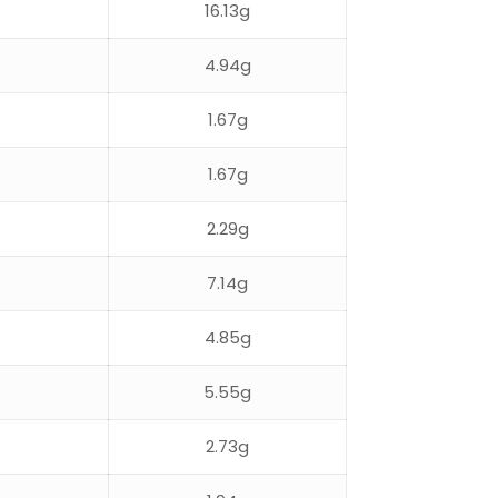
16.13g
4.94g
1.67g
1.67g
2.29g
7.14g
4.85g
5.55g
2.73g