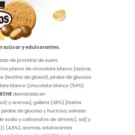
n azúcar y edulcorantes.
rado de proteína de suero
citos planos de chocolate blanco [azúcar,
 (lecitina de girasol), jarabe de glucosa
olate blanco (chocolate blanco (54%)
LECHE
desnatada en
sol) y aromas], galleta (46%) [harina
, jarabe de glucosa y fructosa, salvado
de sodio y carbonatos de amonio), sal] y
) (4,5%), aromas, edulcorantes