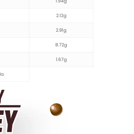
1.94g
2.12g
2.91g
8.72g
1.67g
a.