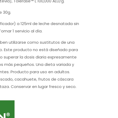
evia), Tolerase™ L 100,000 ALU/g.
e 30g.
ficador) a 125ml de leche desnatada sin
mar 1 servicio al día.
en utilizarse como sustitutos de una
no. Este producto no está diseñado para
No superar la dosis diaria expresamente
os más pequeños. Una dieta variada y
antes. Producto para uso en adultos.
scado, cacahuete, frutos de cáscara
taza. Conservar en lugar fresco y seco.