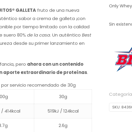
Only Whey
ITOS® GALLETA
fruto de una nueva
auténtico sabor a crema de galleta ¡con
Sin existen
onible por tiempo limitado con la calidad
de suero 80%
de la casa
. Un auténtico
Best
pureza desde su primer lanzamiento en
fancia, pero
ahora con un contenido
n aporte extraordinario de proteínas
.
 y por servicio recomendado de 30g
Categoría
100g
30g
SKU:
8436
 / 414kcal
519kJ / 124kcal
8.7g
2.6g