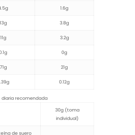
4.5g
1.6g
13g
3.8g
11g
3.2g
0.1g
0g
71g
21g
.39g
0.12g
s diaria recomendada
30g (toma
individual)
teína de suero