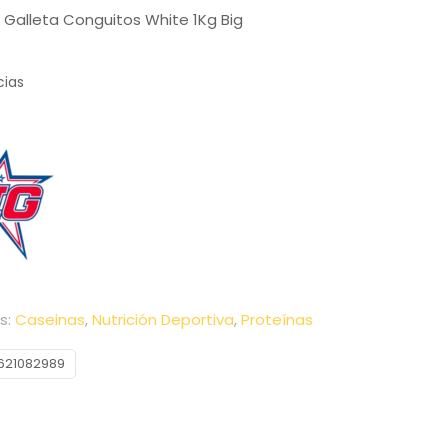
 Galleta Conguitos White 1Kg Big
cias
s:
Caseinas
,
Nutrición Deportiva
,
Proteínas
621082989