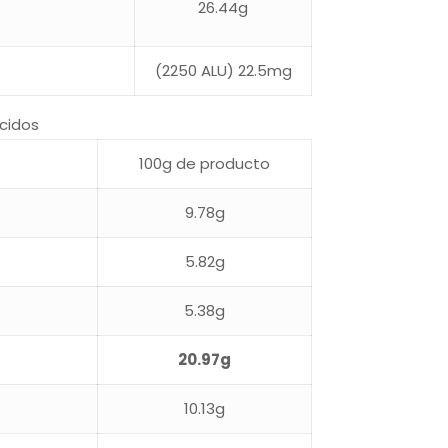
26.44g
(2250 ALU) 22.5mg
cidos
100g de producto
9.78g
5.82g
5.38g
20.97g
10.13g