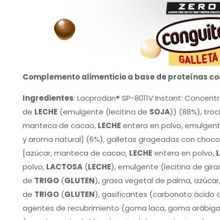
Complemento alimenticio a base de proteínas co
Ingredientes
: Lacprodan® SP-8011V Instant: Concent
de
LECHE
(emulgente (lecitina de
SOJA
)) (88%), tro
manteca de cacao,
LECHE
entera en polvo, emulgente
y aroma natural] (6%), galletas grageadas con choc
[azúcar, manteca de cacao,
LECHE
entera en polvo,
polvo,
LACTOSA
(
LECHE
), emulgente (lecitina de gira
de
TRIGO
(
GLUTEN
), grasa vegetal de palma, azúcar
de
TRIGO
(
GLUTEN
), gasificantes (carbonato ácido 
agentes de recubrimiento (goma laca, goma arábiga)