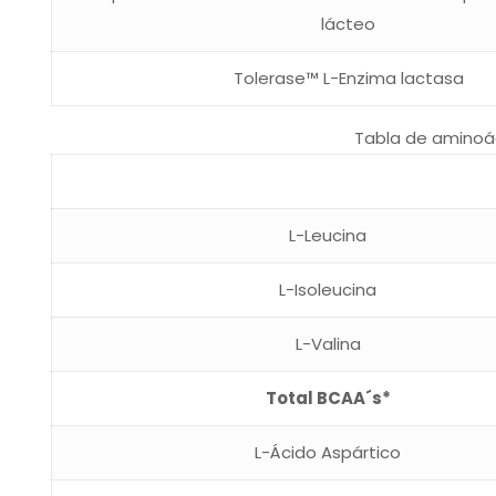
lácteo
Tolerase™ L-Enzima lactasa
Tabla de aminoá
L-Leucina
L-Isoleucina
L-Valina
Total BCAA´s*
L-Ácido Aspártico