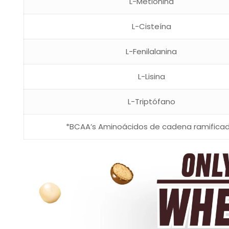
L-Metionina
L-Cisteína
L-Fenilalanina
L-Lisina
L-Triptófano
*BCAA’s Aminoácidos de cadena ramificad