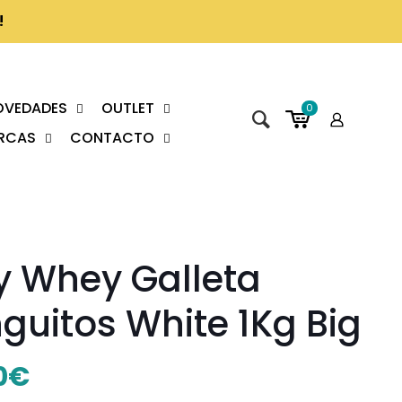
!
OVEDADES
OUTLET
0
RCAS
CONTACTO
y Whey Galleta
guitos White 1Kg Big
0
€