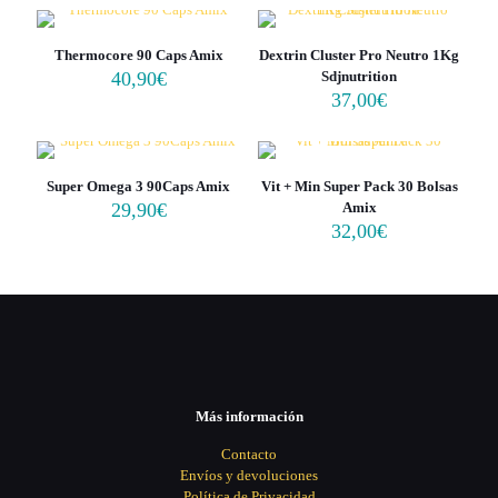
Thermocore 90 Caps Amix
Dextrin Cluster Pro Neutro 1Kg
40,90
€
Sdjnutrition
37,00
€
Super Omega 3 90Caps Amix
Vit + Min Super Pack 30 Bolsas
29,90
€
Amix
32,00
€
Más información
Contacto
Envíos y devoluciones
Política de Privacidad