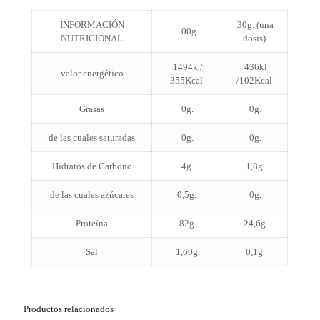
INFORMACIÓN
30g. (una
100g.
NUTRICIONAL
dosis)
1494k /
436kl
valor energético
355Kcal
/102Kcal
Grasas
0g.
0g.
de las cuales saturadas
0g.
0g.
Hidratos de Carbono
4g.
1,8g.
de las cuales azúcares
0,5g.
0g.
Proteína
82g.
24,6g.
Sal
1,60g.
0,1g.
Productos relacionados