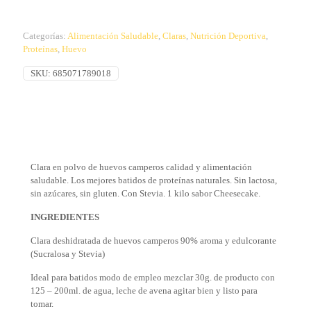
Categorías:
Alimentación Saludable
,
Claras
,
Nutrición Deportiva
,
Proteínas
,
Huevo
SKU:
685071789018
Clara en polvo de huevos camperos calidad y alimentación
saludable. Los mejores batidos de proteínas naturales. Sin lactosa,
sin azúcares, sin gluten. Con Stevia. 1 kilo sabor Cheesecake.
INGREDIENTES
Clara deshidratada de huevos camperos 90% aroma y edulcorante
(Sucralosa y Stevia)
Ideal para batidos modo de empleo mezclar 30g. de producto con
125 – 200ml. de agua, leche de avena agitar bien y listo para
tomar.