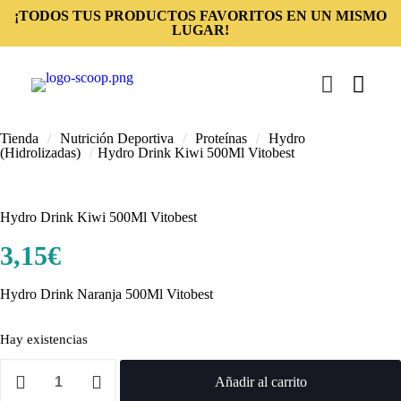
¡TODOS TUS PRODUCTOS FAVORITOS EN UN MISMO
LUGAR!
Tienda
/
Nutrición Deportiva
/
Proteínas
/
Hydro
(Hidrolizadas)
/
Hydro Drink Kiwi 500Ml Vitobest
Hydro Drink Kiwi 500Ml Vitobest
3,15
€
Hydro Drink Naranja 500Ml Vitobest
Hay existencias
Hydro
Drink
Añadir al carrito
Kiwi