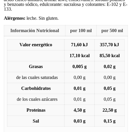
y benzoato sódico, edulcorante: sucralosa y colorantes: E-102 y E-
133.
Alérgenos:
leche. Sin gluten.
Información Nutricional
por 100 ml
por 500 ml
Valor energético
71,60 kJ
357,70 kJ
17,10 kcal
85,50 kcal
Grasas
0,005 g
0,02 g
de las cuales saturadas
0,00 g
0,00 g
Carbohidratos
0,01 g
0,05 g
de los cuales azúcares
0,01 g
0,05 g
Proteínas
4,50 g
22,50 g
Sal
0,03 g
0,15 g