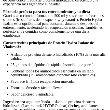
de otros concentrados de proteína hidrolizada, ofreciendo una
experiencia más agradable al paladar.
Fórmula perfecta para tus entrenamientos y tu dieta
Gracias a su cómodo formato de 500 ml y sus cuatro refrescantes
sabores (fresa, frutas del bosque, kiwi y naranja), Protein Hydro
Isolate es la opción ideal para consumir durante o después del
entrenamiento, acelerando la recuperación muscular. También es
perfecto entre comidas como complemento de una dieta
equilibrada.
Características principales de Protein Hydro Isolate de
Vitobest®:
Aislado de proteína de suero hidrolizado (10%) de la más alta
calidad.
25 gramos de péptidos de rápida absorción por porción.
Contiene todos los aminoácidos esenciales en un ratio
equilibrado (1:1 aminoácidos esenciales-no esenciales).
Favorece la rápida recuperación muscular.
Formato cómodo y fácil de llevar.
Sabor delicioso y agradable.
Ingredientes:
agua purificada, aislado de proteína de suero
hidrolizada (Lacprodan® HYDRO.clear) (
leche
), acidulante:
ácido cítrico anhidro, aroma: kiwi, conservantes: sorbato potásico