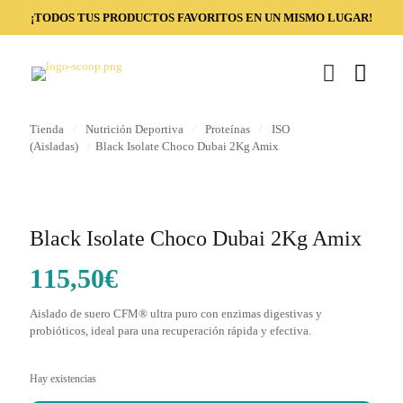
¡TODOS TUS PRODUCTOS FAVORITOS EN UN MISMO LUGAR!
Tienda
/
Nutrición Deportiva
/
Proteínas
/
ISO
(Aisladas)
/
Black Isolate Choco Dubai 2Kg Amix
Black Isolate Choco Dubai 2Kg Amix
115,50
€
Aislado de suero CFM® ultra puro con enzimas digestivas y
probióticos, ideal para una recuperación rápida y efectiva.
Hay existencias