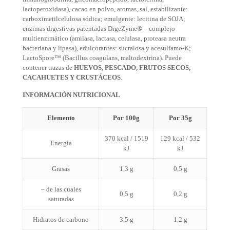
lactoperoxidasa), cacao en polvo, aromas, sal, estabilizante:
carboximetilcelulosa sódica; emulgente: lecitina de SOJA;
enzimas digestivas patentadas DigeZyme® – complejo
multienzimático (amilasa, lactasa, celulasa, proteasa neutra
bacteriana y lipasa), edulcorantes: sucralosa y acesulfamo-K;
LactoSpore™ (Bacillus coagulans, maltodextrina). Puede
contener trazas de
HUEVOS, PESCADO, FRUTOS SECOS,
CACAHUETES Y CRUSTÁCEOS
.
INFORMACIÓN NUTRICIONAL
Elemento
Por 100g
Por 35g
370 kcal / 1519
129 kcal / 532
Energía
kJ
kJ
Grasas
1,3 g
0,5 g
– de las cuales
0,5 g
0,2 g
saturadas
Hidratos de carbono
3,5 g
1,2 g