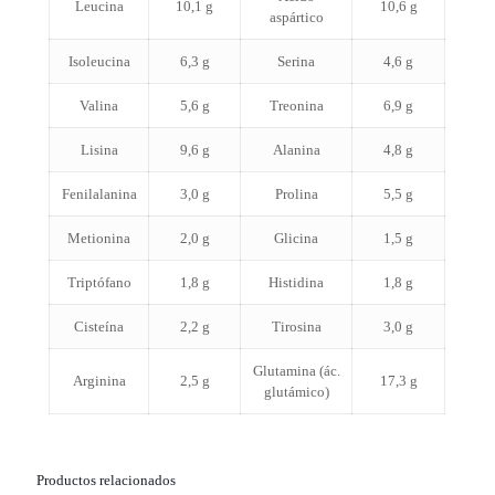
Leucina
10,1 g
10,6 g
aspártico
Isoleucina
6,3 g
Serina
4,6 g
Valina
5,6 g
Treonina
6,9 g
Lisina
9,6 g
Alanina
4,8 g
Fenilalanina
3,0 g
Prolina
5,5 g
Metionina
2,0 g
Glicina
1,5 g
Triptófano
1,8 g
Histidina
1,8 g
Cisteína
2,2 g
Tirosina
3,0 g
Glutamina (ác.
Arginina
2,5 g
17,3 g
glutámico)
Productos relacionados