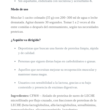
Sin aspartamo, endulzada con sucralosa y acesulfamo-K.
Modo de uso
Mezclar 1 cacito colmado (35 g) con 200–300 ml de agua o leche
desnatada. Agitar durante 30 segundos. Tomar 1 a 2 veces al día
entre comidas o después del entrenamiento, según tus necesidades
proteicas.
¿A quién va dirigido?
Deportistas que buscan una fuente de proteína limpia, rápida
y de calidad.
Personas que siguen dietas bajas en carbohidratos o grasas.
Aquellos que necesitan mejorar su recuperación muscular y
mantener masa magra.
Usuarios con sensibilidad a la lactosa, gracias a su bajo
contenido y presencia de enzimas digestivas.
Ingredientes:
CFM® – Aislado de proteína de suero de LECHE
microfiltrado por flujo cruzado, con fracciones de proteínas de la
LECHE (beta-lactoglobulina, alfa-lactoglobulina, seroalbúmina,
inmunoglobulina, glicomacropéptido, lactoferrina,