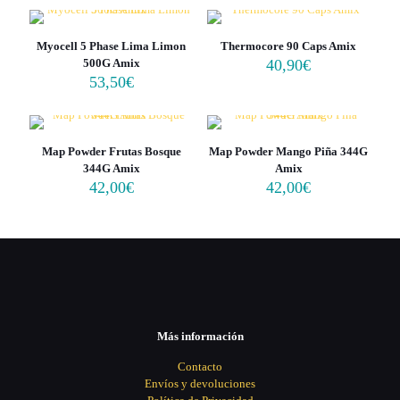
Myocell 5 Phase Lima Limon
Thermocore 90 Caps Amix
500G Amix
40,90
€
53,50
€
Map Powder Frutas Bosque
Map Powder Mango Piña 344G
344G Amix
Amix
42,00
€
42,00
€
Más información
Contacto
Envíos y devoluciones