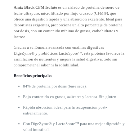
Amix Black CFM Isolate
es un aislado de proteína de suero de
leche ultrapuro, microfiltrado por flujo cruzado (CFM®), que
ofrece una digestión rápida y una absorción excelente. Ideal para
deportistas exigentes, proporciona un alto porcentaje de proteína
por dosis, con un contenido mínimo de grasas, carbohidratos y
lactosa.
Gracias a su fórmula avanzada con enzimas digestivas
DigeZyme® y probióticos LactoSpore™, esta proteína favorece la
asimilación de nutrientes y mejora la salud digestiva, todo sin
comprometer el sabor ni la solubilidad.
Beneficios principales
84% de proteína por dosis (base seca).
Bajo contenido en grasas, azúcares y lactosa. Sin gluten.
Rápida absorción, ideal para la recuperación post-
entrenamiento.
Con DigeZyme® y LactoSpore™ para una mejor digestión y
salud intestinal.