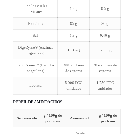
– de los cuales
1,4 g
0,5 g
azúcares
Proteínas
85 g
30 g
Sal
1,3 g
0,46 g
DigeZyme® (enzimas
150 mg
52,5 mg
digestivas)
LactoSpore™ (Bacillus
200 millones
70 millones de
coagulans)
de esporas
esporas
5.000 FCC
1.750 FCC
Lactasa
unidades
unidades
PERFIL DE AMINOÁCIDOS
g / 100g de
g / 100g de
Aminoácido
Aminoácido
proteína
proteína
Ácido