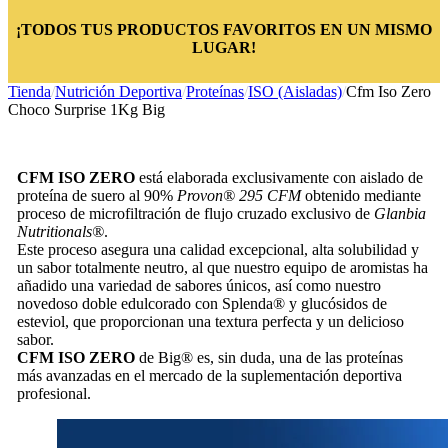
¡TODOS TUS PRODUCTOS FAVORITOS EN UN MISMO
LUGAR!
Tienda
/
Nutrición Deportiva
/
Proteínas
/
ISO (Aisladas)
/
Cfm Iso Zero
Choco Surprise 1Kg Big
CFM ISO ZERO
está elaborada exclusivamente con aislado de
proteína de suero al 90%
Provon® 295 CFM
obtenido mediante
proceso de microfiltración de flujo cruzado exclusivo de
Glanbia
Nutritionals®
.
Este proceso asegura una calidad excepcional, alta solubilidad y
un sabor totalmente neutro, al que nuestro equipo de aromistas ha
añadido una variedad de sabores únicos, así como nuestro
novedoso doble edulcorado con Splenda® y glucósidos de
esteviol, que proporcionan una textura perfecta y un delicioso
sabor.
CFM ISO ZERO
de Big® es, sin duda, una de las proteínas
más avanzadas en el mercado de la suplementación deportiva
profesional.