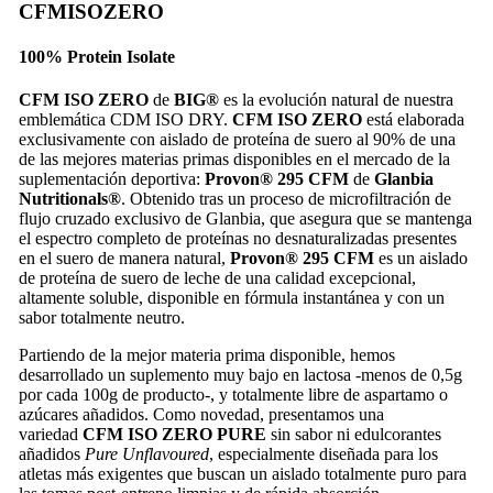
CFM
ISO
ZERO
100% Protein Isolate
CFM ISO ZERO
de
BIG®
es la evolución natural de nuestra
emblemática CDM ISO DRY.
CFM ISO ZERO
está elaborada
exclusivamente con aislado de proteína de suero al 90% de una
de las mejores materias primas disponibles en el mercado de la
suplementación deportiva:
Provon® 295 CFM
de
Glanbia
Nutritionals®
. Obtenido tras un proceso de microfiltración de
flujo cruzado exclusivo de Glanbia, que asegura que se mantenga
el espectro completo de proteínas no desnaturalizadas presentes
en el suero de manera natural,
Provon® 295 CFM
es un aislado
de proteína de suero de leche de una calidad excepcional,
altamente soluble, disponible en fórmula instantánea y con un
sabor totalmente neutro.
Partiendo de la mejor materia prima disponible, hemos
desarrollado un suplemento muy bajo en lactosa -menos de 0,5g
por cada 100g de producto-, y totalmente libre de aspartamo o
azúcares añadidos. Como novedad, presentamos una
variedad
CFM ISO ZERO PURE
sin sabor ni edulcorantes
añadidos
Pure Unflavoured
, especialmente diseñada para los
atletas más exigentes que buscan un aislado totalmente puro para