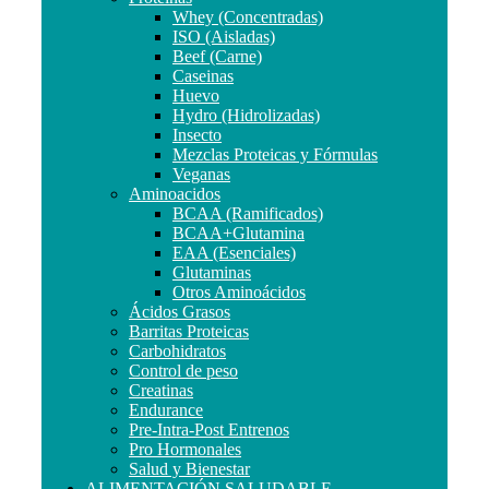
Whey (Concentradas)
ISO (Aisladas)
Beef (Carne)
Caseinas
Huevo
Hydro (Hidrolizadas)
Insecto
Mezclas Proteicas y Fórmulas
Veganas
Aminoacidos
BCAA (Ramificados)
BCAA+Glutamina
EAA (Esenciales)
Glutaminas
Otros Aminoácidos
Ácidos Grasos
Barritas Proteicas
Carbohidratos
Control de peso
Creatinas
Endurance
Pre-Intra-Post Entrenos
Pro Hormonales
Salud y Bienestar
ALIMENTACIÓN SALUDABLE