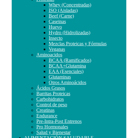
Whey (Concentradas)
ISO (Aisladas)
Beef (Carne)
Caseinas
Huevo
Hydro (Hidrolizadas)
Insecto
Mezclas Proteicas y Fórmulas
Veganas
Aminoacidos
BCAA (Ramificados)
BCAA+Glutamina
EAA (Esenciales)
Glutaminas
Otros Aminoácidos
Ácidos Grasos
Barritas Proteicas
Carbohidratos
Control de peso
Creatinas
Endurance
Pre-Intra-Post Entrenos
Pro Hormonales
Salud y Bienestar
ALIMENTACIÓN SALUDABLE