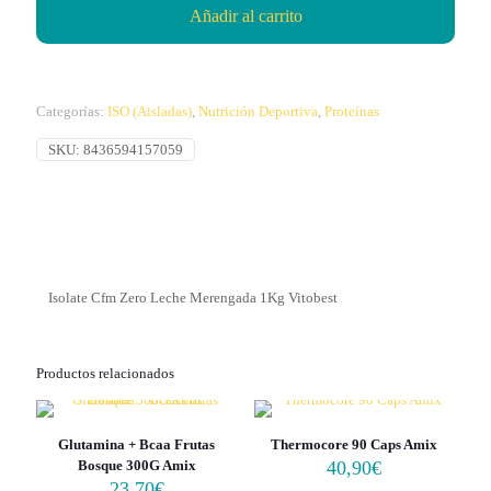
Añadir al carrito
Categorías:
ISO (Aisladas)
,
Nutrición Deportiva
,
Proteínas
SKU:
8436594157059
Isolate Cfm Zero Leche Merengada 1Kg Vitobest
Productos relacionados
Glutamina + Bcaa Frutas
Thermocore 90 Caps Amix
Bosque 300G Amix
40,90
€
23,70
€