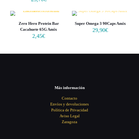
Zero Hero Protein Bar
Super Omega 3 90Caps Amix
Cacahuete 65G Amix
29,90
€
2,45
€
Más información
Contacto
Envíos y devoluciones
Política de Privacidad
Aviso Legal
Zaragoza