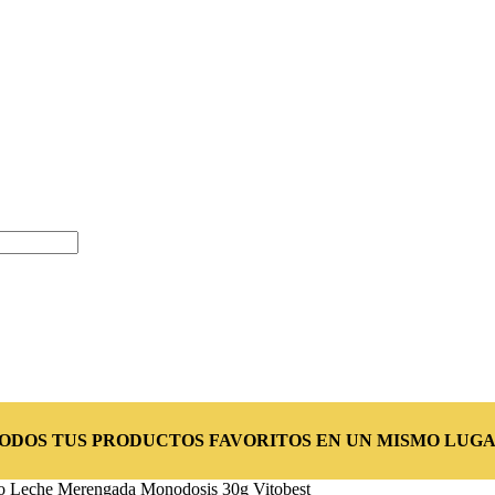
TODOS TUS PRODUCTOS FAVORITOS EN UN MISMO LUGA
ro Leche Merengada Monodosis 30g Vitobest