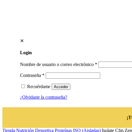
✕
Login
Nombre de usuario o correo electrónico
*
Contraseña
*
Recuérdame
Acceder
¿Olvidaste la contraseña?
¡
Tienda
/
Nutrición Deportiva
/
Proteínas
/
ISO (Aisladas)
/
Isolate Cfm Ze