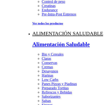
Control de peso
Creatinas
Endurance
Pre-Intra-Post Entrenos
Ver todos los productos
ALIMENTACIÓN SALUDABLE
Alimentación Saludable
Bio y Cereales
Claras
Conservas
Cremas
Desayunos
Harinas
Low Carbs
Panes Pizzas y Piadinas
Preparado Tortitas
Refrescos y Bebidas
Saborizantes
Salsas
Siropes