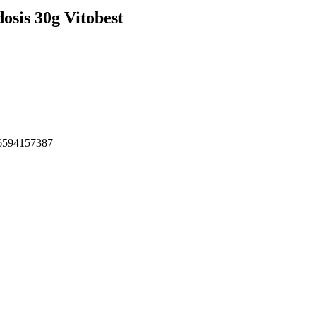
sis 30g Vitobest
6594157387