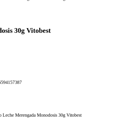
sis 30g Vitobest
6594157387
ro Leche Merengada Monodosis 30g Vitobest