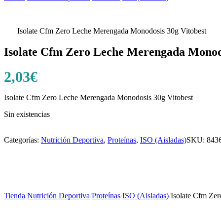
Isolate Cfm Zero Leche Merengada Monodosis 30g Vitobest
Isolate Cfm Zero Leche Merengada Monodo
2,03
€
Isolate Cfm Zero Leche Merengada Monodosis 30g Vitobest
Sin existencias
Categorías:
Nutrición Deportiva
,
Proteínas
,
ISO (Aisladas)
SKU:
843
Tienda
/
Nutrición Deportiva
/
Proteínas
/
ISO (Aisladas)
/
Isolate Cfm Ze