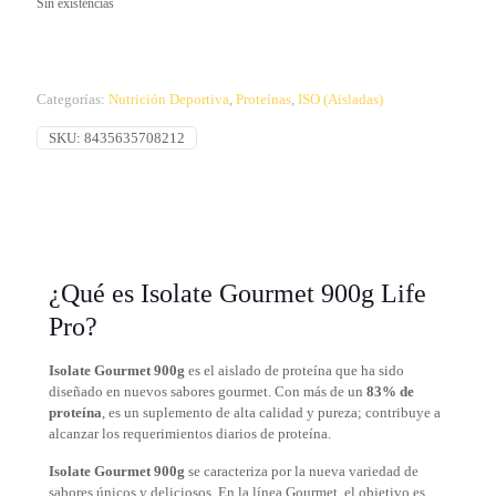
Sin existencias
Categorías:
Nutrición Deportiva
,
Proteínas
,
ISO (Aisladas)
SKU:
8435635708212
¿Qué es Isolate Gourmet 900g Life
Pro?
Isolate Gourmet 900g
es el aislado de proteína que ha sido
diseñado en nuevos sabores gourmet. Con más de un
83% de
proteína
, es un suplemento de alta calidad y pureza; contribuye a
alcanzar los requerimientos diarios de proteína.
Isolate Gourmet 900g
se caracteriza por la nueva variedad de
sabores únicos y deliciosos. En la línea Gourmet, el objetivo es