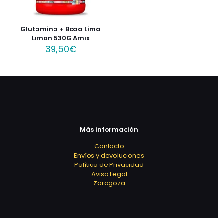
Glutamina + Bcaa Lima
Limon 530G Amix
39,50
€
Más información
Contacto
Envíos y devoluciones
Política de Privacidad
Aviso Legal
Zaragoza