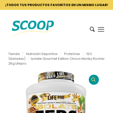
¡TODOS TUS PRODUCTOS FAVORITOS EN UN MISMO LUGAR!
Tienda
/
Nutrición Deportiva
/
Proteínas
/
ISO
(Aisladas)
/
Isolate Gourmet Edition Choco Monky Rocher
2Kg Lifepro