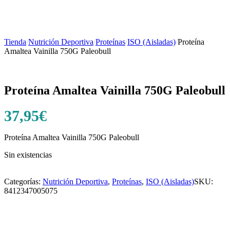
Tienda
/
Nutrición Deportiva
/
Proteínas
/
ISO (Aisladas)
/
Proteína
Amaltea Vainilla 750G Paleobull
Proteína Amaltea Vainilla 750G Paleobull
37,95
€
Proteína Amaltea Vainilla 750G Paleobull
Sin existencias
Categorías:
Nutrición Deportiva
,
Proteínas
,
ISO (Aisladas)
SKU:
8412347005075