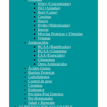
Whey (Concentradas)
ISO (Aisladas)
Beef (Carne)
Caseinas
Huevo
Hydro (Hidrolizadas)
Insecto
Mezclas Proteicas y Fórmulas
Veganas
Aminoacidos
BCAA (Ramificados)
BCAA+Glutamina
EAA (Esenciales)
Glutaminas
Otros Aminoácidos
Ácidos Grasos
Barritas Proteicas
Carbohidratos
Control de peso
Creatinas
Endurance
Pre-Intra-Post Entrenos
Pro Hormonales
Salud y Bienestar
ALIMENTACIÓN SALUDABLE