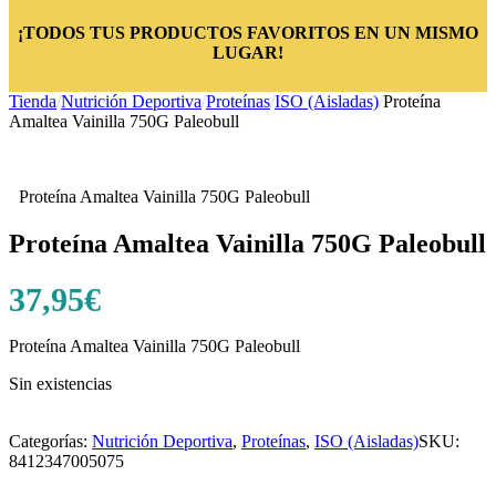
¡TODOS TUS PRODUCTOS FAVORITOS EN UN MISMO
LUGAR!
Tienda
/
Nutrición Deportiva
/
Proteínas
/
ISO (Aisladas)
/
Proteína
Amaltea Vainilla 750G Paleobull
Proteína Amaltea Vainilla 750G Paleobull
Proteína Amaltea Vainilla 750G Paleobull
37,95
€
Proteína Amaltea Vainilla 750G Paleobull
Sin existencias
Categorías:
Nutrición Deportiva
,
Proteínas
,
ISO (Aisladas)
SKU:
8412347005075