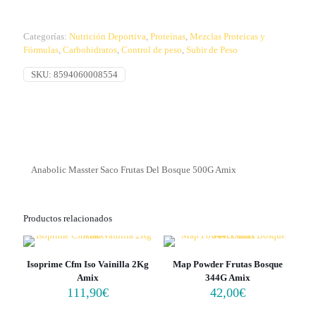
Categorías:
Nutrición Deportiva
,
Proteínas
,
Mezclas Proteicas y
Fórmulas
,
Carbohidratos
,
Control de peso
,
Subir de Peso
SKU:
8594060008554
Anabolic Masster Saco Frutas Del Bosque 500G Amix
Productos relacionados
Isoprime Cfm Iso Vainilla 2Kg
Map Powder Frutas Bosque
Amix
344G Amix
111,90
€
42,00
€