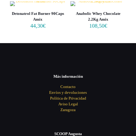
Detonatrol Fat Burner 90Caps
Anabolic Whey Chocolate
Amix
2.2Kg Amix
44,30
€
108,50
€
Más información
Contacto
Envíos y devoluciones
Política de Privacidad
Aviso Legal
Zaragoza
SCOOP Augusta