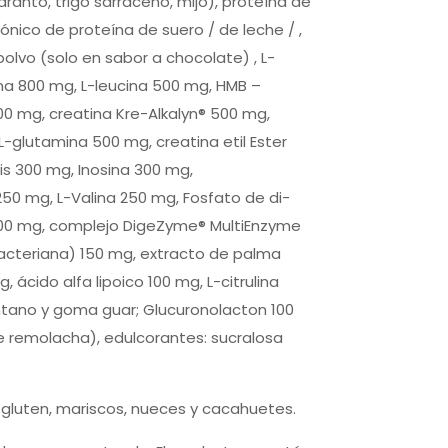
ranto, trigo sarraceno, mijo), proteína de
ónico de proteína de suero / de leche / ,
polvo (solo en sabor a chocolate) , L-
rina 800 mg, L-leucina 500 mg, HMB –
00 mg, creatina Kre-Alkalyn® 500 mg,
L-glutamina 500 mg, creatina etil Ester
is 300 mg, Inosina 300 mg,
250 mg, L-Valina 250 mg, Fosfato de di-
 200 mg, complejo DigeZyme® MultiEnzyme
 bacteriana) 150 mg, extracto de palma
cido alfa lipoico 100 mg, L-citrulina
antano y goma guar; Glucuronolacton 100
de remolacha), edulcorantes: sucralosa
gluten, mariscos, nueces y cacahuetes.