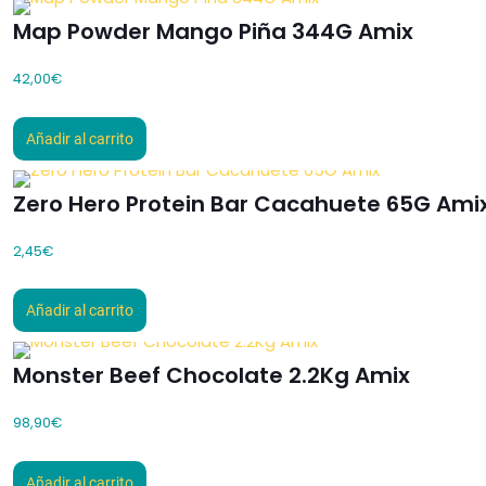
Map Powder Mango Piña 344G Amix
42,00
€
Añadir al carrito
Zero Hero Protein Bar Cacahuete 65G Ami
2,45
€
Añadir al carrito
Monster Beef Chocolate 2.2Kg Amix
98,90
€
Añadir al carrito