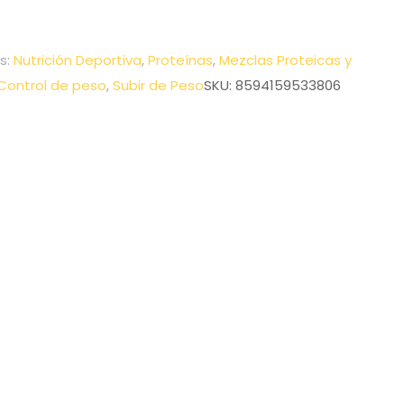
s:
Nutrición Deportiva
,
Proteínas
,
Mezclas Proteicas y
Control de peso
,
Subir de Peso
SKU:
8594159533806