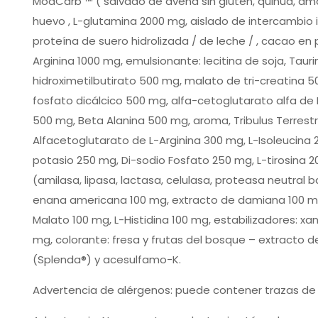
ModCarb ™ ( salvado de avena sin gluten, quinua, ama
huevo , L-glutamina 2000 mg, aislado de intercambio i
proteína de suero hidrolizada / de leche / , cacao en 
Arginina 1000 mg, emulsionante: lecitina de soja, Tau
hidroximetilbutirato 500 mg, malato de tri-creatina 5
fosfato dicálcico 500 mg, alfa-cetoglutarato alfa de 
500 mg, Beta Alanina 500 mg, aroma, Tribulus Terrestr
Alfacetoglutarato de L-Arginina 300 mg, L-Isoleucina 
potasio 250 mg, Di-sodio Fosfato 250 mg, L-tirosina
(amilasa, lipasa, lactasa, celulasa, proteasa neutral
enana americana 100 mg, extracto de damiana 100 mg, á
Malato 100 mg, L-Histidina 100 mg, estabilizadores: x
mg, colorante: fresa y frutas del bosque – extracto 
(Splenda®) y acesulfamo-K.
Advertencia de alérgenos: puede contener trazas de 