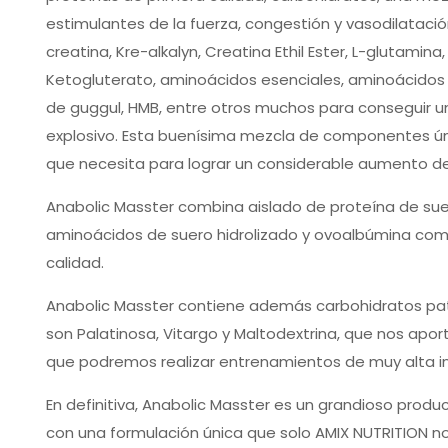
estimulantes de la fuerza, congestión y vasodilatac
creatina, Kre-alkalyn, Creatina Ethil Ester, L-glutamina, 
Ketogluterato, aminoácidos esenciales, aminoácidos ra
de guggul, HMB, entre otros muchos para conseguir u
explosivo. Esta buenísima mezcla de componentes úni
que necesita para lograr un considerable aumento d
Anabolic Masster combina aislado de proteína de su
aminoácidos de suero hidrolizado y ovoalbúmina com
calidad.
Anabolic Masster contiene además carbohidratos pa
son Palatinosa, Vitargo y Maltodextrina, que nos aport
que podremos realizar entrenamientos de muy alta i
En definitiva, Anabolic Masster es un grandioso produ
con una formulación única que solo AMIX NUTRITION n