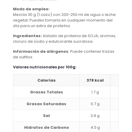
Modo de empleo:
Mezcla 30 g (1 cazo) con 200-250 ml de agua o leche
vegetal. Puedes tomarla en cualquier momento del
día para un extra de proteína.
Ingredientes:
Aislado de proteina de SOJA, aromas,
cloruro de sodio y edulcorante sucralosa.
Información de alérgenos
: Puede contener trazas
de sulfitos.
Valores nutricionales por 100g:
Calorías
378 kcal
Grasas Totales
1.7 g
Grasas Saturadas
0.7 g
Sal
3.9 g
Hidratos de Carbono
4.0 g