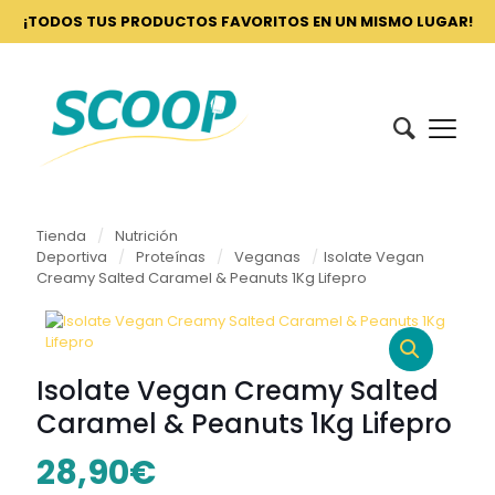
¡TODOS TUS PRODUCTOS FAVORITOS EN UN MISMO LUGAR!
Tienda
/
Nutrición
Deportiva
/
Proteínas
/
Veganas
/
Isolate Vegan
Creamy Salted Caramel & Peanuts 1Kg Lifepro
Isolate Vegan Creamy Salted
Caramel & Peanuts 1Kg Lifepro
28,90
€