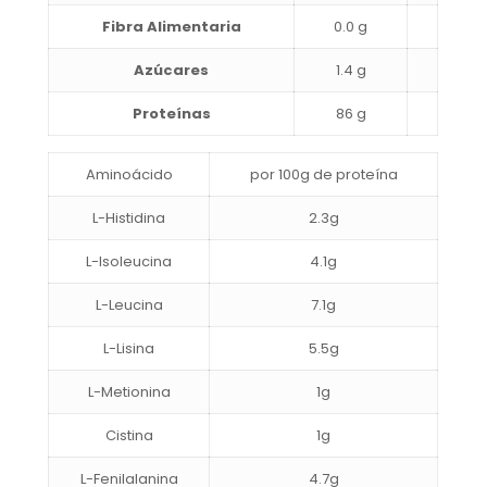
Fibra Alimentaria
0.0 g
Azúcares
1.4 g
Proteínas
86 g
Aminoácido
por 100g de proteína
L-Histidina
2.3g
L-Isoleucina
4.1g
L-Leucina
7.1g
L-Lisina
5.5g
L-Metionina
1g
Cistina
1g
L-Fenilalanina
4.7g