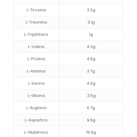
L-Tirosina
3.2g
L-Treonina
3.1g
L-Triptófano
1g
L-Valina
4.2g
L-Prolina
4.5g
L-Alanina
3.7g
L-Serina
4.5g
L-Glicina
.3.5g
L-Arginina
6.7g
L-Aspartico
9.9g
L-Glutámico
16.6g