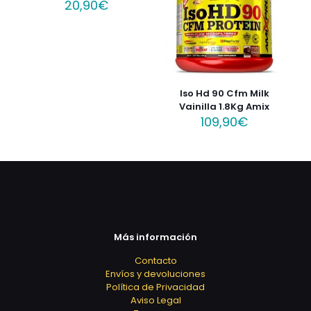
20,90
€
Iso Hd 90 Cfm Milk
Vainilla 1.8Kg Amix
109,90
€
Más información
Contacto
Envíos y devoluciones
Política de Privacidad
Aviso Legal