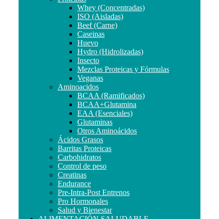
Whey (Concentradas)
ISO (Aisladas)
Beef (Carne)
Caseinas
Huevo
Hydro (Hidrolizadas)
Insecto
Mezclas Proteicas y Fórmulas
Veganas
Aminoacidos
BCAA (Ramificados)
BCAA+Glutamina
EAA (Esenciales)
Glutaminas
Otros Aminoácidos
Ácidos Grasos
Barritas Proteicas
Carbohidratos
Control de peso
Creatinas
Endurance
Pre-Intra-Post Entrenos
Pro Hormonales
Salud y Bienestar
ALIMENTACIÓN SALUDABLE