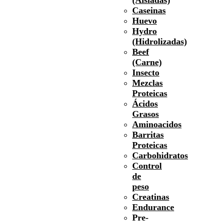
Caseinas
Huevo
Hydro
(Hidrolizadas)
Beef
(Carne)
Insecto
Mezclas
Proteicas
Ácidos
Grasos
Aminoacidos
Barritas
Proteicas
Carbohidratos
Control
de
peso
Creatinas
Endurance
Pre-