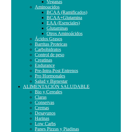
Veganas
Aminoacidos
BCAA (Ramificados)
BCAA+Glutamina
EAA (Esenciales)
Glutaminas
Otros Aminoácidos
Ácidos Grasos
Barritas Proteicas
Carbohidratos
Control de peso
Creatinas
Endurance
Pre-Intra-Post Entrenos
Pro Hormonales
Salud y Bienestar
ALIMENTACIÓN SALUDABLE
Bio y Cereales
Claras
Conservas
Cremas
Desayunos
Harinas
Low Carbs
Panes Pizzas y Piadinas