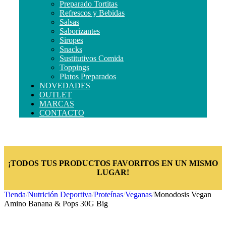
Preparado Tortitas
Refrescos y Bebidas
Salsas
Saborizantes
Siropes
Snacks
Sustitutivos Comida
Toppings
Platos Preparados
NOVEDADES
OUTLET
MARCAS
CONTACTO
¡TODOS TUS PRODUCTOS FAVORITOS EN UN MISMO
LUGAR!
Tienda
/
Nutrición Deportiva
/
Proteínas
/
Veganas
/
Monodosis Vegan
Amino Banana & Pops 30G Big