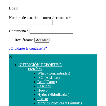
Login
Nombre de usuario o correo electrónico
*
Contraseña
*
Recuérdame
Acceder
¿Olvidaste la contraseña?
✕
NUTRICIÓN DEPORTIVA
Proteínas
Whey (Concentradas)
ISO (Aisladas)
Beef (Carne)
Caseinas
Huevo
Hydro (Hidrolizadas)
Insecto
Mezclas Proteicas y Fórmulas