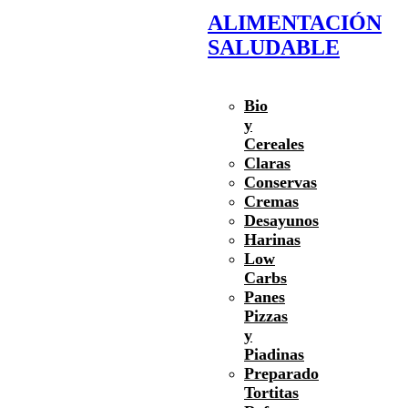
ALIMENTACIÓN
SALUDABLE
Bio
y
Cereales
Claras
Conservas
Cremas
Desayunos
Harinas
Low
Carbs
Panes
Pizzas
y
Piadinas
Preparado
Tortitas