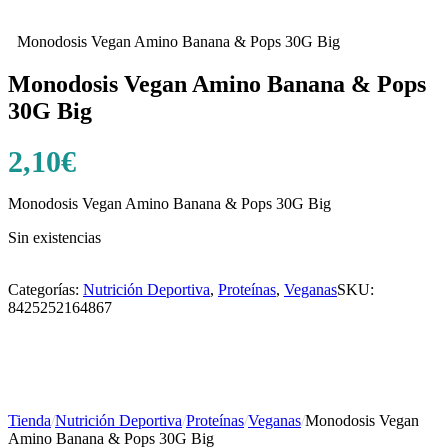
Monodosis Vegan Amino Banana & Pops 30G Big
Monodosis Vegan Amino Banana & Pops
30G Big
2,10
€
Monodosis Vegan Amino Banana & Pops 30G Big
Sin existencias
Categorías:
Nutrición Deportiva
,
Proteínas
,
Veganas
SKU:
8425252164867
Tienda
/
Nutrición Deportiva
/
Proteínas
/
Veganas
/
Monodosis Vegan
Amino Banana & Pops 30G Big