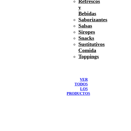
Refrescos
y
Bebidas
Saborizantes
Salsas
Siropes
Snacks
Sustitutivos
Comida
Toppings
VER
TODOS
LOS
PRODUCTOS