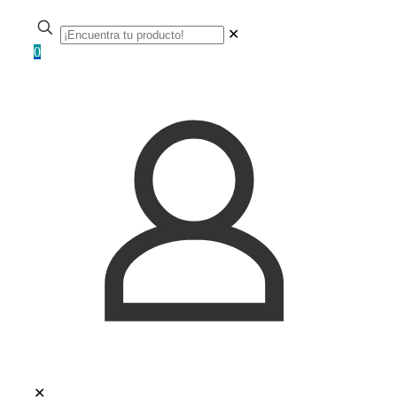
✕
0
✕