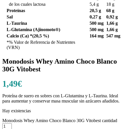
de los cuales lactosa
5,4 g
18 g
Proteínas
20,5 g
68 g
Sal
0,27 g
0,92 g
L-Taurina
500 mg
1,66 g
L-Glutamina (Ajinomoto®)
500 mg
1,66 g
Calcio (Ca) *(20,5 %)
164 mg
547 mg
*% Valor de Referencia de Nutrientes
(VRN)
Monodosis Whey Amino Choco Blanco
30G Vitobest
1,49
€
Proteína de suero en sobres con L-Glutamina y L-Taurina. Ideal
para aumentar y conservar masa muscular sin azúcares añadidos.
Hay existencias
Monodosis Whey Amino Choco Blanco 30G Vitobest cantidad