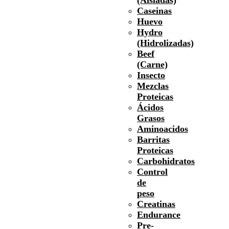
Caseinas
Huevo
Hydro
(Hidrolizadas)
Beef
(Carne)
Insecto
Mezclas
Proteicas
Ácidos
Grasos
Aminoacidos
Barritas
Proteicas
Carbohidratos
Control
de
peso
Creatinas
Endurance
Pre-