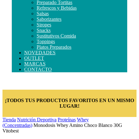
Preparado Tortitas
Refrescos y Bebidas
Salsas
Saborizantes
Siropes
Snacks
Sustitutivos Comida
Toppings
Platos Preparados
NOVEDADES
OUTLET
MARCAS
CONTACTO
¡TODOS TUS PRODUCTOS FAVORITOS EN UN MISMO
LUGAR!
Tienda
/
Nutrición Deportiva
/
Proteínas
/
Whey
(Concentradas)
/
Monodosis Whey Amino Choco Blanco 30G
Vitobest