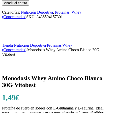
Añadir al carrito
Categorías:
Nutrición Deportiva
,
Proteínas
,
Whey
(Concentradas)
SKU:
8436594157301
Tienda
/
Nutrición Deportiva
/
Proteínas
/
Whey
(Concentradas)
/
Monodosis Whey Amino Choco Blanco 30G
Vitobest
Monodosis Whey Amino Choco Blanco
30G Vitobest
1,49
€
Proteína de suero en sobres con L-Glutamina y L-Taurina. Ideal
para aumentar y conservar masa muscular sin azúcares añadidos.