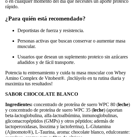
o en cualquier momento del día que necesites un aporte proteico
rápido.
¿Para quién está recomendado?
Deportistas de fuerza y resistencia.
Personas activas que buscan conservar o aumentar masa
muscular.
Usuarios que desean un suplemento proteico sin azúcares
añadidos y de fácil transporte.
Potencia tu entrenamiento y cuida tu masa muscular con Whey
Amino Complex de Vitobest®. ¡Inclúyelo en tu rutina diaria y
maximiza tus resultados!
SABOR CHOCOLATE BLANCO
Ingredientes:
concentrado de proteína de suero WPC 80 (
leche
)
y concentrado de proteína de suero WPC 35 (
leche
) (aportan
beta-lactoglobulina, alfa-lactoalbúmina, inmunoglobulinas,
glicomacropéptidos (GMPs) y otros péptidos; además de
lactoperoxidasas, lisozima y lactoferrina), L-Glutamina
(Ajinomoto®), L-Taurina, aroma: chocolate blanco, edulcorante: