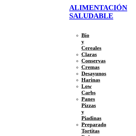
ALIMENTACIÓN
SALUDABLE
Bio
y
Cereales
Claras
Conservas
Cremas
Desayunos
Harinas
Low
Carbs
Panes
Pizzas
y
Piadinas
Preparado
Tortitas