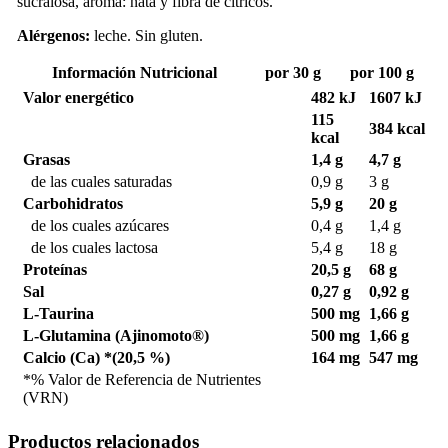
sucralosa, aroma: nata y fibra de cítricos.
Alérgenos:
leche. Sin gluten.
Información Nutricional
por 30 g
por 100 g
Valor energético
482 kJ
1607 kJ
115
384 kcal
kcal
Grasas
1,4 g
4,7 g
de las cuales saturadas
0,9 g
3 g
Carbohidratos
5,9 g
20 g
de los cuales azúcares
0,4 g
1,4 g
de los cuales lactosa
5,4 g
18 g
Proteínas
20,5 g
68 g
Sal
0,27 g
0,92 g
L-Taurina
500 mg
1,66 g
L-Glutamina (Ajinomoto®)
500 mg
1,66 g
Calcio (Ca) *(20,5 %)
164 mg
547 mg
*% Valor de Referencia de Nutrientes
(VRN)
Productos relacionados