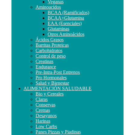
Veganas
Aminoacidos
BCAA (Ramificados)
BCAA+Glutamina
EAA (Esenciales)
Glutaminas
Otros Aminoácidos
Ácidos Grasos
Barritas Proteicas
Carbohidratos
Control de peso
Creatinas
Endurance
Pre-Intra-Post Entrenos
Pro Hormonales
Salud y Bienestar
ALIMENTACIÓN SALUDABLE
Bio y Cereales
Claras
Conservas
Cremas
Desayunos
Harinas
Low Carbs
Panes Pizzas y Piadinas