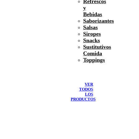
Refrescos
y
Bebidas
Saborizantes
Salsas
Siropes
Snacks
Sustitutivos
Comida
Toppings
VER
TODOS
LOS
PRODUCTOS