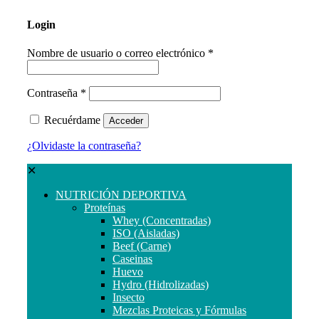
Login
Nombre de usuario o correo electrónico
*
Contraseña
*
Recuérdame
Acceder
¿Olvidaste la contraseña?
✕
NUTRICIÓN DEPORTIVA
Proteínas
Whey (Concentradas)
ISO (Aisladas)
Beef (Carne)
Caseinas
Huevo
Hydro (Hidrolizadas)
Insecto
Mezclas Proteicas y Fórmulas