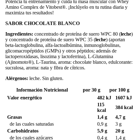
Potencia tu entrenamiento y cuida tu masa muscular con Whey
Amino Complex de Vitobest®. ¡Inclúyelo en tu rutina diaria y
maximiza tus resultados!
SABOR CHOCOLATE BLANCO
Ingredientes:
concentrado de proteína de suero WPC 80 (
leche
)
y concentrado de proteína de suero WPC 35 (
leche
) (aportan
beta-lactoglobulina, alfa-lactoalbúmina, inmunoglobulinas,
glicomacropéptidos (GMPs) y otros péptidos; además de
lactoperoxidasas, lisozima y lactoferrina), L-Glutamina
(Ajinomoto®), L-Taurina, aroma: chocolate blanco, edulcorante:
sucralosa, aroma: nata y fibra de cítricos.
Alérgenos:
leche. Sin gluten.
Información Nutricional
por 30 g
por 100 g
Valor energético
482 kJ
1607 kJ
115
384 kcal
kcal
Grasas
1,4 g
4,7 g
de las cuales saturadas
0,9 g
3 g
Carbohidratos
5,9 g
20 g
de los cuales azúcares
0,4 g
1,4 g