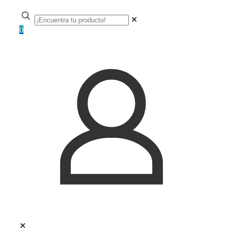
✕
0
✕