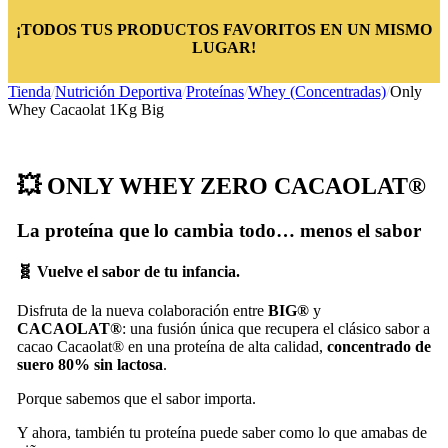
¡TODOS TUS PRODUCTOS FAVORITOS EN UN MISMO
LUGAR!
Tienda
/
Nutrición Deportiva
/
Proteínas
/
Whey (Concentradas)
/
Only
Whey Cacaolat 1Kg Big
💥 ONLY WHEY ZERO CACAOLAT®
La proteína que lo cambia todo… menos el sabor
🧬 Vuelve el sabor de tu infancia.
Disfruta de la nueva colaboración entre
BIG®
y
CACAOLAT®
: una fusión única que recupera el clásico sabor a
cacao Cacaolat® en una proteína de alta calidad,
concentrado de
suero 80% sin lactosa
.
Porque sabemos que el sabor importa.
Y ahora, también tu proteína puede saber como lo que amabas de