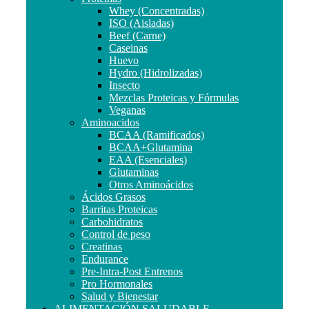
Whey (Concentradas)
ISO (Aisladas)
Beef (Carne)
Caseinas
Huevo
Hydro (Hidrolizadas)
Insecto
Mezclas Proteicas y Fórmulas
Veganas
Aminoacidos
BCAA (Ramificados)
BCAA+Glutamina
EAA (Esenciales)
Glutaminas
Otros Aminoácidos
Ácidos Grasos
Barritas Proteicas
Carbohidratos
Control de peso
Creatinas
Endurance
Pre-Intra-Post Entrenos
Pro Hormonales
Salud y Bienestar
ALIMENTACIÓN SALUDABLE