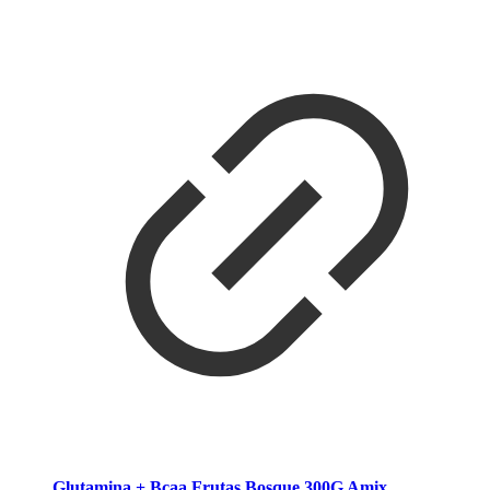
Glutamina + Bcaa Frutas Bosque 300G Amix