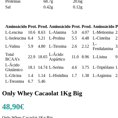
Proteínas
68.7g
20.6g
Sal
0.42g
0.12g
Aminoácido
Prot.
Prod.
Aminoácido
Prot.
Prod.
Aminoácido
P
L-Leucina
10.6
8.63
L-Alanina
5.0
4.07
L-Metionina
2
L-Isoleucina
6.4
5.21
L-Prolina
5.5
4.48
L-Cisteína
2
L-
L-Valina
5.9
4.80
L-Tirosina
2.6
2.12
3
Fenilalanina
Total
L-Ácido
22.9
18.65
11.0
8.96
L-Lisina
9
BCAA’s
Aspártico
L-Ácido
18.1
14.74
L-Serina
4.6
3.75
L-Triptófano
1
Glutámico
L-Glicina
1.4
1.14
L-Histidina
1.7
1.38
L-Arginina
2
L-Treonina
6.7
5.46
Only Whey Cacaolat 1Kg Big
48,90
€
Only Whey Cacaolat 1Kg Big