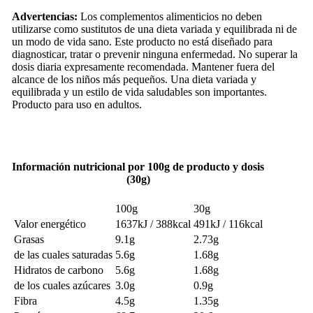
Advertencias:
Los complementos alimenticios no deben
utilizarse como sustitutos de una dieta variada y equilibrada ni de
un modo de vida sano. Este producto no está diseñado para
diagnosticar, tratar o prevenir ninguna enfermedad. No superar la
dosis diaria expresamente recomendada. Mantener fuera del
alcance de los niños más pequeños. Una dieta variada y
equilibrada y un estilo de vida saludables son importantes.
Producto para uso en adultos.
Información nutricional por 100g de producto y dosis
(30g)
100g
30g
Valor energético
1637kJ / 388kcal
491kJ / 116kcal
Grasas
9.1g
2.73g
de las cuales saturadas
5.6g
1.68g
Hidratos de carbono
5.6g
1.68g
de los cuales azúcares
3.0g
0.9g
Fibra
4.5g
1.35g