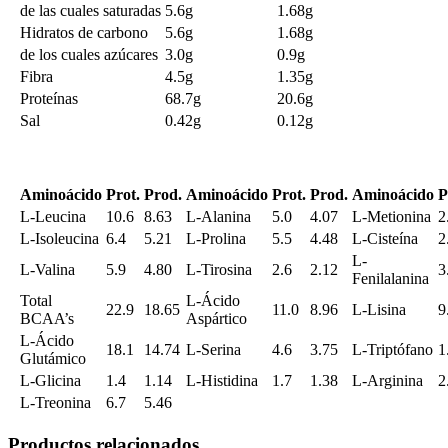
de las cuales saturadas
5.6g
1.68g
Hidratos de carbono
5.6g
1.68g
de los cuales azúcares
3.0g
0.9g
Fibra
4.5g
1.35g
Proteínas
68.7g
20.6g
Sal
0.42g
0.12g
Aminoácido
Prot.
Prod.
Aminoácido
Prot.
Prod.
Aminoácido
P
L-Leucina
10.6
8.63
L-Alanina
5.0
4.07
L-Metionina
2
L-Isoleucina
6.4
5.21
L-Prolina
5.5
4.48
L-Cisteína
2
L-
L-Valina
5.9
4.80
L-Tirosina
2.6
2.12
3
Fenilalanina
Total
L-Ácido
22.9
18.65
11.0
8.96
L-Lisina
9
BCAA’s
Aspártico
L-Ácido
18.1
14.74
L-Serina
4.6
3.75
L-Triptófano
1
Glutámico
L-Glicina
1.4
1.14
L-Histidina
1.7
1.38
L-Arginina
2
L-Treonina
6.7
5.46
Productos relacionados