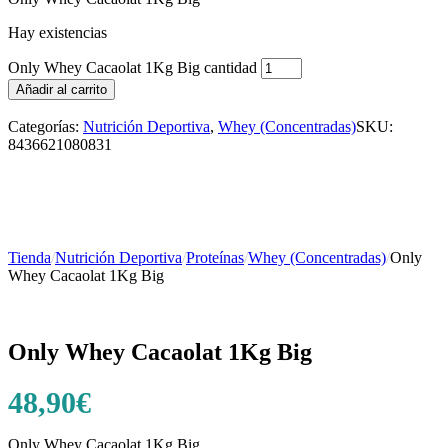
Hay existencias
Only Whey Cacaolat 1Kg Big cantidad
Añadir al carrito
Categorías:
Nutrición Deportiva
,
Whey (Concentradas)
SKU:
8436621080831
Tienda
/
Nutrición Deportiva
/
Proteínas
/
Whey (Concentradas)
/
Only
Whey Cacaolat 1Kg Big
Only Whey Cacaolat 1Kg Big
48,90
€
Only Whey Cacaolat 1Kg Big