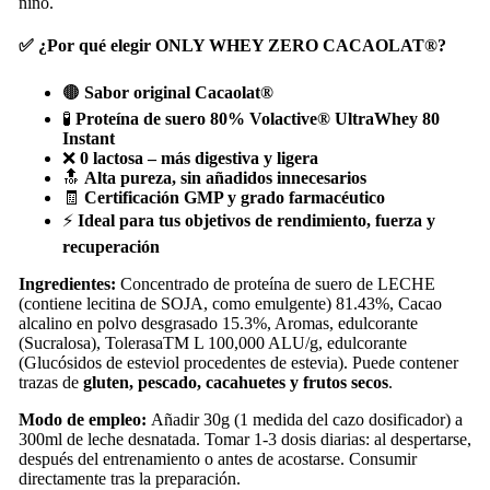
niño.
✅ ¿Por qué elegir ONLY WHEY ZERO CACAOLAT®?
🟤
Sabor original Cacaolat®
🧪
Proteína de suero 80% Volactive® UltraWhey 80
Instant
❌
0 lactosa – más digestiva y ligera
🔝
Alta pureza, sin añadidos innecesarios
🧾
Certificación GMP y grado farmacéutico
⚡
Ideal para tus objetivos de rendimiento, fuerza y
recuperación
Ingredientes:
Concentrado de proteína de suero de LECHE
(contiene lecitina de SOJA, como emulgente) 81.43%, Cacao
alcalino en polvo desgrasado 15.3%, Aromas, edulcorante
(Sucralosa), TolerasaTM L 100,000 ALU/g, edulcorante
(Glucósidos de esteviol procedentes de estevia). Puede contener
trazas de
gluten, pescado, cacahuetes y frutos secos
.
Modo de empleo:
Añadir 30g (1 medida del cazo dosificador) a
300ml de leche desnatada. Tomar 1-3 dosis diarias: al despertarse,
después del entrenamiento o antes de acostarse. Consumir
directamente tras la preparación.