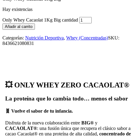
Hay existencias
Only Whey Cacaolat 1Kg Big cantidad
Añadir al carrito
Categorías:
Nutrición Deportiva
,
Whey (Concentradas)
SKU:
8436621080831
💥 ONLY WHEY ZERO CACAOLAT®
La proteína que lo cambia todo… menos el sabor
🧬 Vuelve el sabor de tu infancia.
Disfruta de la nueva colaboración entre
BIG®
y
CACAOLAT®
: una fusión única que recupera el clásico sabor a
cacao Cacaolat® en una proteína de alta calidad,
concentrado de