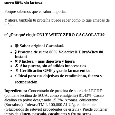
suero 80% sin lactosa
.
Porque sabemos que el sabor importa.
Y ahora, también tu proteína puede saber como lo que amabas de
niño.
✅ ¿Por qué elegir ONLY WHEY ZERO CACAOLAT®?
🟤
Sabor original Cacaolat®
🧪
Proteína de suero 80% Volactive® UltraWhey 80
Instant
❌
0 lactosa – más digestiva y ligera
🔝
Alta pureza, sin añadidos innecesarios
🧾
Certificación GMP y grado farmacéutico
⚡
Ideal para tus objetivos de rendimiento, fuerza y
recuperación
Ingredientes:
Concentrado de proteína de suero de LECHE
(contiene lecitina de SOJA, como emulgente) 81.43%, Cacao
alcalino en polvo desgrasado 15.3%, Aromas, edulcorante
(Sucralosa), TolerasaTM L 100,000 ALU/g, edulcorante
(Glucósidos de esteviol procedentes de estevia). Puede contener
trazas de
gluten, pescado, cacahuetes y frutos secos
.