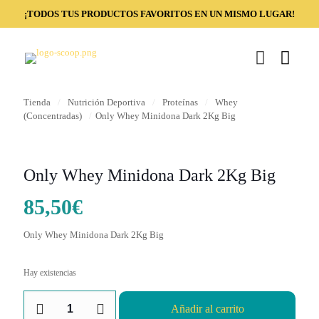
¡TODOS TUS PRODUCTOS FAVORITOS EN UN MISMO LUGAR!
Tienda
/
Nutrición Deportiva
/
Proteínas
/
Whey
(Concentradas)
/
Only Whey Minidona Dark 2Kg Big
Only Whey Minidona Dark 2Kg Big
85,50
€
Only Whey Minidona Dark 2Kg Big
Hay existencias
Only
Añadir al carrito
Whey