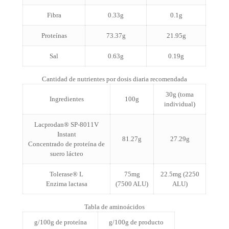
Fibra
0.33g
0.1g
Proteínas
73.37g
21.95g
Sal
0.63g
0.19g
Cantidad de nutrientes por dosis diaria recomendada
30g (toma
Ingredientes
100g
individual)
Lacprodan® SP-8011V
Instant
81.27g
27.29g
Concentrado de proteína de
suero lácteo
Tolerase® L
75mg
22.5mg (2250
Enzima lactasa
(7500 ALU)
ALU)
Tabla de aminoácidos
g/100g de proteína
g/100g de producto