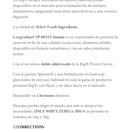
disponibles en el mercado para la formulación de nuestros
suplementos, asegurando unas dosis más efectivas y una correcta
digestión.
La calidad de
Arla® Foods Ingredients
Lacprodan® SP-8011V Instant
es un concentrado de proteína de
suero de leche de una calidad excepcional, altamente soluble,
disponible en fórmula instantánea y con un sabor totalmente
neutro.
Con el novedoso
doble edulcorado
de la Big®
Protein Series
Con la patente Splenda® y una formulación exclusiva de
glucósidos de esteviol, habitual en toda la gama de productos
premium Big®, con 0kcal y un sabor único en el mercado.
Disponible en
2 formatos
distintos.
Para que puedas elegir el tamaño que más se ajusta a tus
necesidades,
ONLY WHEY ZERO
de
BIG®
se presenta en
formatos de 1kg y 2kg.
USE
DIRECTIONS