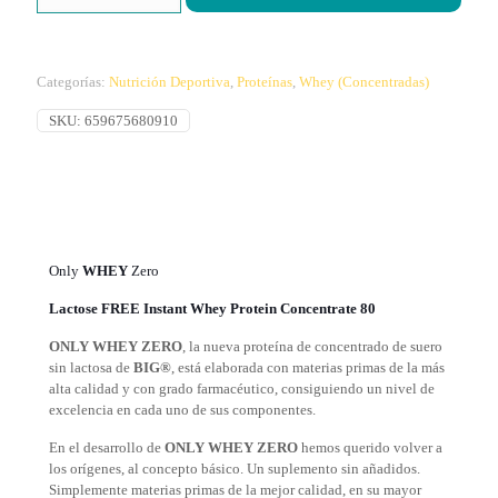
Minidona
Dark
2Kg
Big
Categorías:
Nutrición Deportiva
,
Proteínas
,
Whey (Concentradas)
cantidad
SKU:
659675680910
Only
WHEY
Zero
Lactose FREE Instant Whey Protein Concentrate 80
ONLY WHEY ZERO
, la nueva proteína de concentrado de suero
sin lactosa de
BIG®
, está elaborada con materias primas de la más
alta calidad y con grado farmacéutico, consiguiendo un nivel de
excelencia en cada uno de sus componentes.
En el desarrollo de
ONLY WHEY ZERO
hemos querido volver a
los orígenes, al concepto básico. Un suplemento sin añadidos.
Simplemente materias primas de la mejor calidad, en su mayor