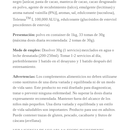
negro [azúcar, pasta de cacao, manteca de cacao, cacao desgrasado
en polvo, agente de recubrimiento (talco), emulgente (lecitinas) y
aroma natural vainilla (8%)], aromas, sal, edulcorante (sucralosa),
TM
Tolerasa
L 100,000 ALU/g, edulcorante (glucósidos de esteviol
procedentes de estevia).
Presentación:
polvo en container de 1kg, 33 tomas de 30g
(máxima dosis diaria recomendada: 2 tomas de 30g).
Modo de empleo:
Disolver 30g (1 servicio) mezclados en agua o
leche desnatada (200-250ml). Tomar 1-2 servicios al día,
preferiblemente 1 batido en el desayuno y 1 batido después del
entrenamiento.
Advertencias:
Los complementos alimenticios no deben utilizarse
como sustitutos de una dieta variada y equilibrada ni de un modo
de vida sano. Este producto no está diseñado para diagnosticar,
tratar o prevenir ninguna enfermedad. No superar la dosis diaria
expresamente recomendada. Mantener fuera del alcance de los
niños más pequeños. Una dieta variada y equilibrada y un estilo
de vida saludables son importantes. Producto para uso en adultos.
Puede contener trazas de gluten, pescado, cacahuete y frutos de
cáscara (avellana).