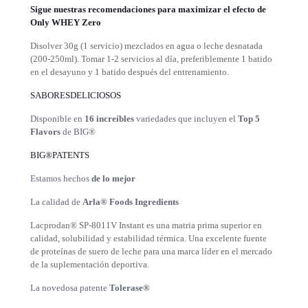
Sigue nuestras
recomendaciones
para maximizar el efecto de
Only WHEY Zero
Disolver 30g (1 servicio) mezclados en agua o leche desnatada
(200-250ml). Tomar 1-2 servicios al día, preferiblemente 1 batido
en el desayuno y 1 batido después del entrenamiento.
SABORESDELICIOSOS
Disponible en
16 increíbles
variedades que incluyen el
Top 5
Flavors
de BIG®
BIG®PATENTS
Estamos hechos
de lo mejor
La calidad de
Arla® Foods Ingredients
Lacprodan® SP-8011V Instant es una matria prima superior en
calidad, solubilidad y estabilidad térmica. Una excelente fuente
de proteínas de suero de leche para una marca líder en el mercado
de la suplementación deportiva.
La novedosa patente
Tolerase®