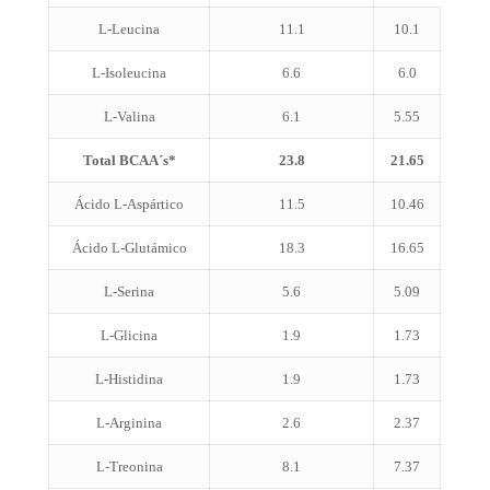
L-Leucina
11.1
10.1
L-Isoleucina
6.6
6.0
L-Valina
6.1
5.55
Total BCAA´s*
23.8
21.65
Ácido L-Aspártico
11.5
10.46
Ácido L-Glutámico
18.3
16.65
L-Serina
5.6
5.09
L-Glicina
1.9
1.73
L-Histidina
1.9
1.73
L-Arginina
2.6
2.37
L-Treonina
8.1
7.37