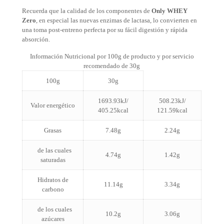
Recuerda que la calidad de los componentes de
Only WHEY
Zero
, en especial las nuevas enzimas de lactasa, lo convierten en
una toma post-entreno perfecta por su fácil digestión y rápida
absorción.
Información Nutricional por 100g de producto y por servicio
recomendado de 30g
100g
30g
1693.93kJ/
508.23kJ/
Valor energético
405.25kcal
121.59kcal
Grasas
7.48g
2.24g
de las cuales
4.74g
1.42g
saturadas
Hidratos de
11.14g
3.34g
carbono
de los cuales
10.2g
3.06g
azúcares