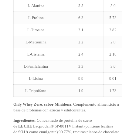
L-Alanina
5.5
5.0
L-Prolina
6.3
5.73
L-Tirosina
3.1
2.82
L-Metionina
2.2
2.0
L-Cisteína
2.4
2.18
L-Fenilalanina
3.3
3.0
L-Lisina
9.9
9.01
L-Triptófano
1.9
1.73
Only Whey Zero, sabor Minidona.
Complemento alimenticio a
base de proteínas con azúcar y edulcorantes.
Ingredientes
: Concentrado de proteína de suero
de
LECHE
Lacprodan® SP-8011V Instant (contiene lecitina
de
SOJA
como emulgente) 90.77%, trocitos planos de chocolate