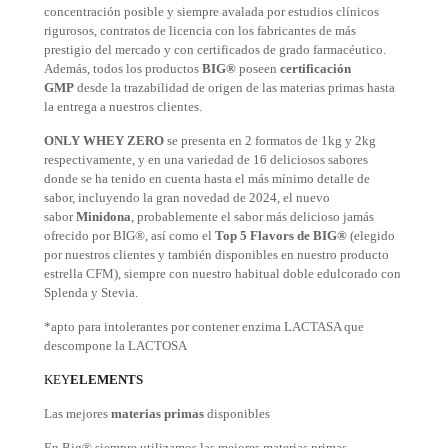
concentración posible y siempre avalada por estudios clínicos
rigurosos, contratos de licencia con los fabricantes de más
prestigio del mercado y con certificados de grado farmacéutico.
Además, todos los productos
BIG®
poseen
certificación
GMP
desde la trazabilidad de origen de las materias primas hasta
la entrega a nuestros clientes.
ONLY WHEY ZERO
se presenta en 2 formatos de 1kg y 2kg
respectivamente, y en una variedad de 16 deliciosos sabores
donde se ha tenido en cuenta hasta el más mínimo detalle de
sabor, incluyendo la gran novedad de 2024, el nuevo
sabor
Minidona
, probablemente el sabor más delicioso jamás
ofrecido por BIG®, así como el
Top 5 Flavors de BIG®
(elegido
por nuestros clientes y también disponibles en nuestro producto
estrella CFM), siempre con nuestro habitual doble edulcorado con
Splenda y Stevia.
*apto para intolerantes por contener enzima LACTASA que
descompone la LACTOSA
KEY
ELEMENTS
Las mejores
materias primas
disponibles
En Big® siempre utilizamos las mejores materias primas