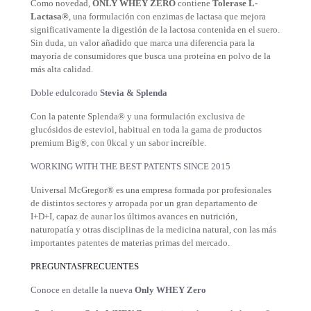
Como novedad,
ONLY WHEY ZERO
contiene
Tolerase L-
Lactasa®
, una formulación con enzimas de lactasa que mejora
significativamente la digestión de la lactosa contenida en el suero.
Sin duda, un valor añadido que marca una diferencia para la
mayoría de consumidores que busca una proteína en polvo de la
más alta calidad.
Doble edulcorado
Stevia & Splenda
Con la patente Splenda® y una formulación exclusiva de
glucósidos de esteviol, habitual en toda la gama de productos
premium Big®, con 0kcal y un sabor increíble.
WORKING WITH THE BEST PATENTS SINCE 2015
Universal McGregor® es una empresa formada por profesionales
de distintos sectores y arropada por un gran departamento de
I+D+I, capaz de aunar los últimos avances en nutrición,
naturopatía y otras disciplinas de la medicina natural, con las más
importantes patentes de materias primas del mercado.
PREGUNTASFRECUENTES
Conoce en detalle la nueva
Only WHEY Zero