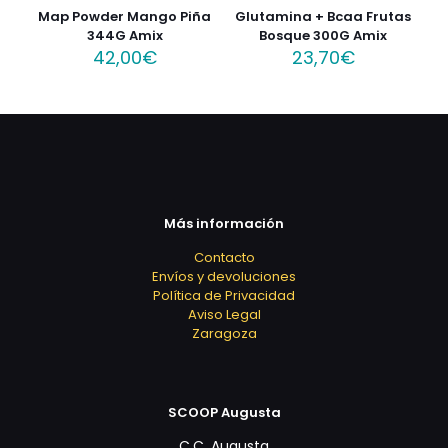
Map Powder Mango Piña
Glutamina + Bcaa Frutas
344G Amix
Bosque 300G Amix
42,00
€
23,70
€
Más información
Contacto
Envíos y devoluciones
Política de Privacidad
Aviso Legal
Zaragoza
SCOOP Augusta
C.C. Augusta