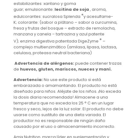
estabilizantes: xantano y goma
guar; emulsionante:
lecitina de soja
, aroma,
®
edulcorantes: sucralosa Splenda
y acesulfame-
K; colorante: (sabor a plátano – sabor a curcumina,
fresa y frutas del bosque – extracto de remolacha,
manzana y canela – tartrazina y azul patente
®
V); enzima digestiva patentada DigeZyme
–
complejo multienzimático (amilasa, lipasa, lactasa,
celulasa, proteasa neutral bacteriana)
Advertencia de alérgenos:
puede contener trazas
de
huevos, gluten, mariscos, nueces y maní.
Advertencia:
No use este producto si está
embarazada o amamantando. El producto no está
diseñado para niños. Aléjate de los niños. ¡No exceda
la dosis diaria recomendada! Almacene a una
temperatura que no exceda los 25 ° C en un lugar
fresco y seco, lejos de la luz solar. El producto no debe
usarse como sustituto de una dieta variada. El
productor no es responsable de ningún daño
causado por el uso o almacenamiento incorrecto.
Amix Nutrition, marca líder en suplementación y