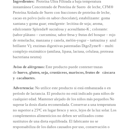
Ingredientes:
Proteína Ultra Filtrada a baja temperatura
instantánea Concentrado de Proteína de Suero de leche, CFM®
Proteína Aislada de Suero con fracciones de proteína de leche,
cacao en polvo (solo en sabor chocolate), estabilizante: goma
xantana y goma guar; emulgente: lecitina de soja; aroma,
edulcorante Splenda® sucralosa y acesulfamo-K ; colorante:
(sabor plátano – curcumina; sabor fresa y frutas del bosque – rojo
de remolacha; manzana y canela, melón-yogur – tartrazina y azul
brillante V); enzimas digestivas patentadas DigeZyme® – multi
complejo enzimático (amilasa, lipasa, lactasa, celulasa, proteasa
bacteriana neutra)
Aviso de alérgenos:
E
ste producto puede contener trazas
de
h
uevo
,
gluten
,
soja,
crustáceos
,
mariscos,
frutos de cáscara
y
cacahuetes
.
Advertencia:
No utilice este producto si está embarazada o en
período de lactancia. El producto no está indicado
para niños de
cualquier edad. Mantener alejado de los niños más pequeños No
superar la dosis diaria recomendada.
Conservar a una temperatura
no superior a
25ºC
en lugar fresco y seco, lejos de la luz solar. Los
complementos
alimenticios no deben ser utilizados como
sustitutos de una dieta equilibrada. El fabricante no se
responsabiliza de
los daños causados por uso, conservación o