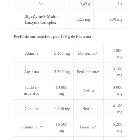
Sal
0,45 g
1,3 g
DigeZyme
® Multi-
52,5 mg
150 mg
Enzyme
Complex
Perfil de aminoácidos por 100 g de Proteína
2 000
Alanina
5 300 mg
Metionina*
mg
3 100
Arginina
3 200 mg
Fenilalanina*
mg
ácido L-
10 800
6 900
Prolina
aspártico
mg
mg
4 100
Cisteína
2 300 mg
Serina
mg
16 500
6 200
Glutamina
*
*
Treonina*
mg
mg