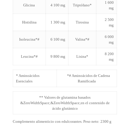
1 600
Glicina
4 100 mg
Triptófano*
mg
2 500
Histidina
1 300 mg
Tirosina
mg
6 000
Isoleucina*#
6 100 mg
Valina*#
mg
8 200
Leucina*#
9 800 mg
Lisina*
mg
* Aminoácidos
*# Aminoácidos de Cadena
Esenciales
Ramificada
** Valores de glutamina basados
&ZeroWidthSpace;&ZeroWidthSpace;en el contenido de
ácido glutámico
Complemento alimenticio con edulcorantes. Peso neto: 2300 g