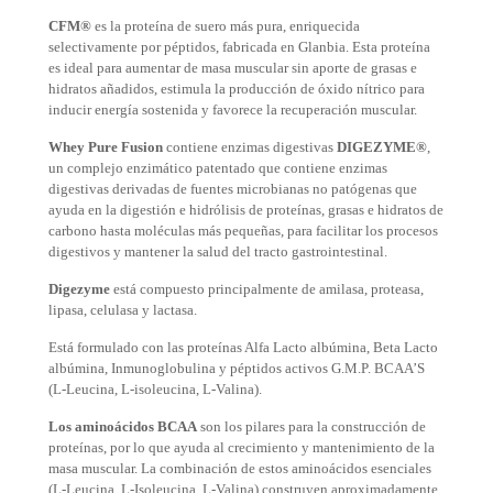
CFM
®
es la proteína de suero más pura, enriquecida
selectivamente por péptidos, fabricada en Glanbia. Esta proteína
es ideal para aumentar de masa muscular sin aporte de grasas e
hidratos añadidos, estimula la producción de óxido nítrico para
inducir energía sostenida y favorece la recuperación muscular.
Whey Pure Fusion
contiene enzimas digestivas
DIGEZYME®
,
un complejo enzimático patentado que contiene enzimas
digestivas derivadas de fuentes microbianas no patógenas que
ayuda en la digestión e hidrólisis de proteínas, grasas e hidratos de
carbono hasta moléculas más pequeñas, para facilitar los procesos
digestivos y mantener la salud del tracto gastrointestinal.
Digezyme
está compuesto principalmente de amilasa, proteasa,
lipasa, celulasa y lactasa.
Está formulado con las proteínas Alfa Lacto albúmina, Beta Lacto
albúmina, Inmunoglobulina y péptidos activos G.M.P. BCAA’S
(L-Leucina, L-isoleucina, L-Valina).
Los aminoácidos BCAA
son los pilares para la construcción de
proteínas, por lo que ayuda al crecimiento y mantenimiento de la
masa muscular. La combinación de estos aminoácidos esenciales
(L-Leucina, L-Isoleucina, L-Valina) construyen aproximadamente