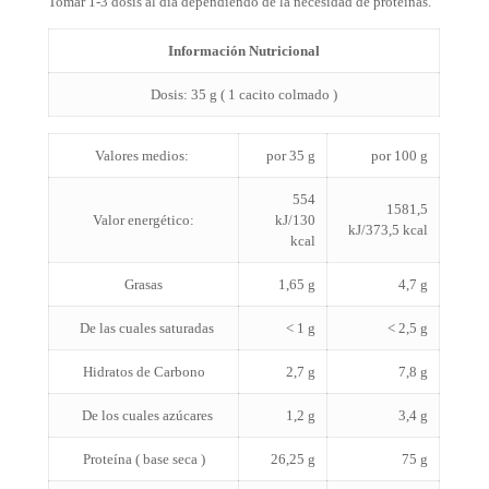
Tomar 1-3 dosis al día dependiendo de la necesidad de proteínas.
Información Nutricional
Dosis
: 35 g ( 1
cacito
colmado
)
Valores medios:
por 35 g
por 100 g
554
1581,5
Valor energético:
kJ/130
kJ/373,5 kcal
kcal
Grasas
1,65 g
4,7 g
De las cuales saturadas
˂ 1 g
˂ 2,5 g
Hidratos de Carbono
2,7 g
7,8 g
De los cuales azúcares
1,2 g
3,4 g
Proteína ( base seca )
26,25 g
75 g