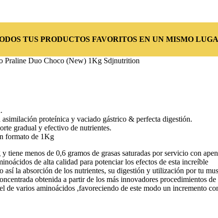
TODOS TUS PRODUCTOS FAVORITOS EN UN MISMO LUGA
 Praline Duo Choco (New) 1Kg Sdjnutrition
.
imilación proteínica y vaciado gástrico & perfecta digestión.
te gradual y efectivo de nutrientes.
un formato de 1Kg
tiene menos de 0,6 gramos de grasas saturadas por servicio con apen
inoácidos de alta calidad para potenciar los efectos de esta increíble
 la absorción de los nutrientes, su digestión y utilización por tu mus
ntrada obtenida a partir de los más innovadores procedimientos de mic
 de varios aminoácidos ,favoreciendo de este modo un incremento con