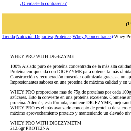
¿Olvidaste la contraseña?
¡
Tienda
/
Nutrición Deportiva
/
Proteínas
/
Whey (Concentradas)
/
Whey Pro
WHEY PRO WITH DIGEZYME
100% Aislado puro de proteína concentrada de la más alta calidad
Proteína enriquecida con DIGEZYME para obtener la más rápida as
Construcción y recuperación muscular optimizada gracias a un apor
Impresionantes sabores en una proteína de máxima calidad y en 
WHEY PRO proporciona más de 75g de proteínas por cada 100g y 
azúcares. Esto la convierte en una proteína excelente. Contiene am
proteína. Además, esta fórmula, contiene DIGEZYME, mejorando así
WHEY PRO es el más avanzado concepto de proteína de suero conce
máximo aprovechamiento proteico y manteniendo un elevado nivel
WHEY PRO WITH DIGEZYMETM
212.6gr PROTEÍNA