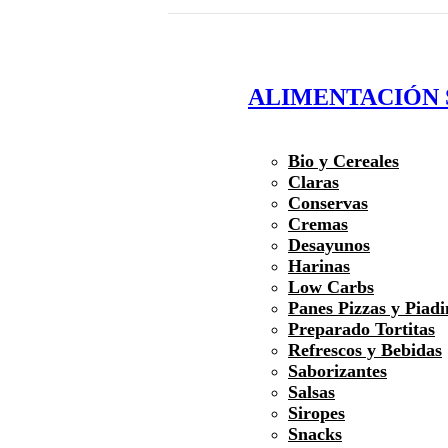
ALIMENTACIÓN
Bio y Cereales
Claras
Conservas
Cremas
Desayunos
Harinas
Low Carbs
Panes Pizzas y Piadi
Preparado Tortitas
Refrescos y Bebidas
Saborizantes
Salsas
Siropes
Snacks