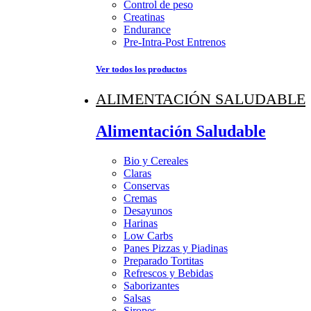
Control de peso
Creatinas
Endurance
Pre-Intra-Post Entrenos
Ver todos los productos
ALIMENTACIÓN SALUDABLE
Alimentación Saludable
Bio y Cereales
Claras
Conservas
Cremas
Desayunos
Harinas
Low Carbs
Panes Pizzas y Piadinas
Preparado Tortitas
Refrescos y Bebidas
Saborizantes
Salsas
Siropes