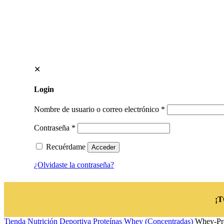
✕
Login
Nombre de usuario o correo electrónico
*
Contraseña
*
Recuérdame
Acceder
¿Olvidaste la contraseña?
¡
Tienda
/
Nutrición Deportiva
/
Proteínas
/
Whey (Concentradas)
/
Whey-Pr