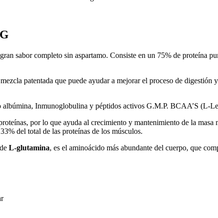
KG
on gran sabor completo sin aspartamo. Consiste en un 75% de proteína 
cla patentada que puede ayudar a mejorar el proceso de digestión ya q
to albúmina, Inmunoglobulina y péptidos activos G.M.P. BCAA’S (L-Leu
 proteínas, por lo que ayuda al crecimiento y mantenimiento de la masa
3% del total de las proteínas de los músculos.
 de
L-glutamina
,
es el aminoácido más abundante del cuerpo, que comp
ar