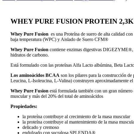
WHEY PURE FUSION PROTEIN 2,3
Whey Pure Fusion
es una Proteína de suero de alta calidad c
baja temperatura (WPC) y Aislado de Suero CFM®
Whey Pure Fusion
contiene enzimas digestivas DIGEZYME®, mez
hidratos de carbono.
Está formulado con las proteínas Alfa Lacto albúmina, Beta Lac
Los aminoácidos BCAA
son los pilares para la construcción de
Leucina, L-Isoleucina, L-Valina) construyen aproximadamente el 3
Whey Pure Fusion
está formulada también con un gran número
muscular y más del 20% del total de aminoácidos
Propiedades:
la proteína contribuye al crecimiento de la masa muscular
la proteína contribuye al mantenimiento de la masa muscul
delicado y cremoso
endulzado con sucralosa S
PLENDA®