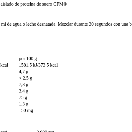
 y aislado de proteína de suero CFM®
ml de agua o leche desnatada. Mezclar durante 30 segundos con una bat
por 100 g
kcal
1581,5 kJ/373,5 kcal
4,7 g
˂ 2,5 g
7,8 g
3,4 g
75 g
1,3 g
150 mg