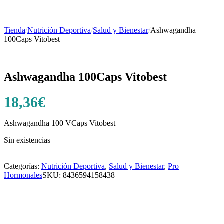
Tienda
/
Nutrición Deportiva
/
Salud y Bienestar
/
Ashwagandha
100Caps Vitobest
Ashwagandha 100Caps Vitobest
18,36
€
Ashwagandha 100 VCaps Vitobest
Sin existencias
Categorías:
Nutrición Deportiva
,
Salud y Bienestar
,
Pro
Hormonales
SKU:
8436594158438