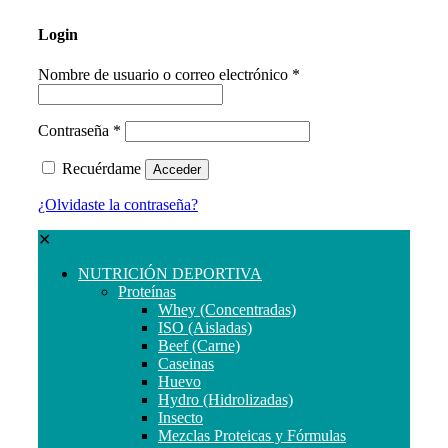
Login
Nombre de usuario o correo electrónico
*
Contraseña
*
Recuérdame
Acceder
¿Olvidaste la contraseña?
✕
NUTRICIÓN DEPORTIVA
Proteínas
Whey (Concentradas)
ISO (Aisladas)
Beef (Carne)
Caseinas
Huevo
Hydro (Hidrolizadas)
Insecto
Mezclas Proteicas y Fórmulas