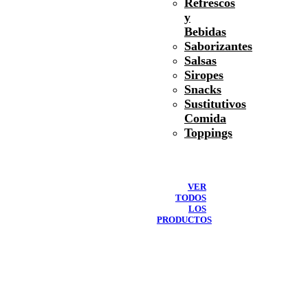
Refrescos
y
Bebidas
Saborizantes
Salsas
Siropes
Snacks
Sustitutivos
Comida
Toppings
VER
TODOS
LOS
PRODUCTOS