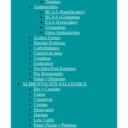
Veganas
Aminoacidos
BCAA (Ramificados)
BCAA+Glutamina
EAA (Esenciales)
Glutaminas
Otros Aminoácidos
Ácidos Grasos
Barritas Proteicas
Carbohidratos
Control de peso
Creatinas
Endurance
Pre-Intra-Post Entrenos
Pro Hormonales
Salud y Bienestar
ALIMENTACIÓN SALUDABLE
Bio y Cereales
Claras
Conservas
Cremas
Desayunos
Harinas
Low Carbs
Panes Pizzas y Piadinas