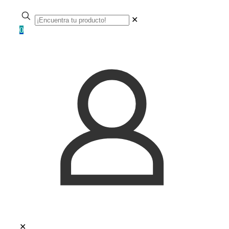
✕
0
✕