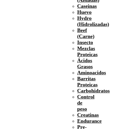
Caseinas
Huevo
Hydro
(Hidrolizadas)
Beef
(Carne)
Insecto
Mezclas
Proteicas
Ácidos
Grasos
Aminoacidos
Barritas
Proteicas
Carbohidratos
Control
de
peso
Creatinas
Endurance
Pre-