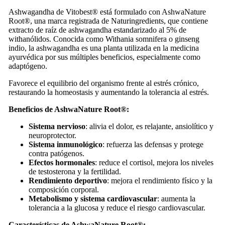
Ashwagandha de Vitobest® está formulado con AshwaNature
Root®, una marca registrada de Naturingredients, que contiene
extracto de raíz de ashwagandha estandarizado al 5% de
withanólidos. Conocida como Withania somnifera o ginseng
indio, la ashwagandha es una planta utilizada en la medicina
ayurvédica por sus múltiples beneficios, especialmente como
adaptógeno.
Favorece el equilibrio del organismo frente al estrés crónico,
restaurando la homeostasis y aumentando la tolerancia al estrés.
Beneficios de AshwaNature Root®:
Sistema nervioso
: alivia el dolor, es relajante, ansiolítico y
neuroprotector.
Sistema inmunológico
: refuerza las defensas y protege
contra patógenos.
Efectos hormonales
: reduce el cortisol, mejora los niveles
de testosterona y la fertilidad.
Rendimiento deportivo
: mejora el rendimiento físico y la
composición corporal.
Metabolismo y sistema cardiovascular
: aumenta la
tolerancia a la glucosa y reduce el riesgo cardiovascular.
Características de AshwaNature Root®: