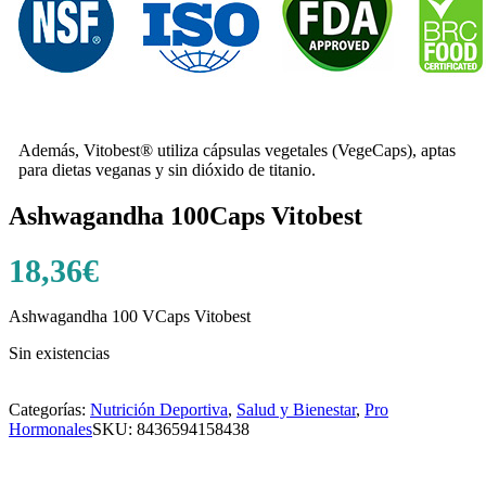
Además, Vitobest® utiliza cápsulas vegetales (VegeCaps), aptas
para dietas veganas y sin dióxido de titanio.
Ashwagandha 100Caps Vitobest
18,36
€
Ashwagandha 100 VCaps Vitobest
Sin existencias
Categorías:
Nutrición Deportiva
,
Salud y Bienestar
,
Pro
Hormonales
SKU:
8436594158438