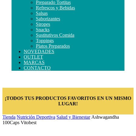
Preparado Tortitas
Refrescos y Bebidas
Salsas
Saborizantes
Siropes
Snacks
Sustitutivos Comida
Toppings
Platos Preparados
NOVEDADES
OUTLET
MARCAS
CONTACTO
¡TODOS TUS PRODUCTOS FAVORITOS EN UN MISMO
LUGAR!
Tienda
/
Nutrición Deportiva
/
Salud y Bienestar
/
Ashwagandha
100Caps Vitobest