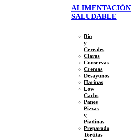
ALIMENTACIÓN
SALUDABLE
Bio
y
Cereales
Claras
Conservas
Cremas
Desayunos
Harinas
Low
Carbs
Panes
Pizzas
y
Piadinas
Preparado
Tortitas