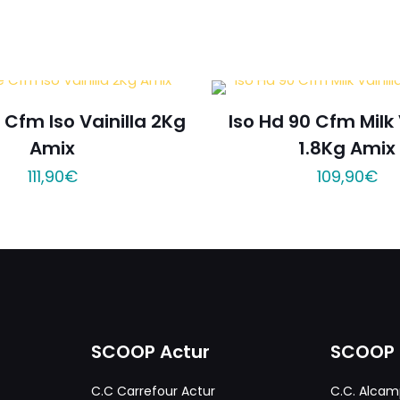
 Cfm Iso Vainilla 2Kg
Iso Hd 90 Cfm Milk 
Amix
1.8Kg Amix
111,90
€
109,90
€
SCOOP Actur
SCOOP 
C.C Carrefour Actur
C.C. Alcam