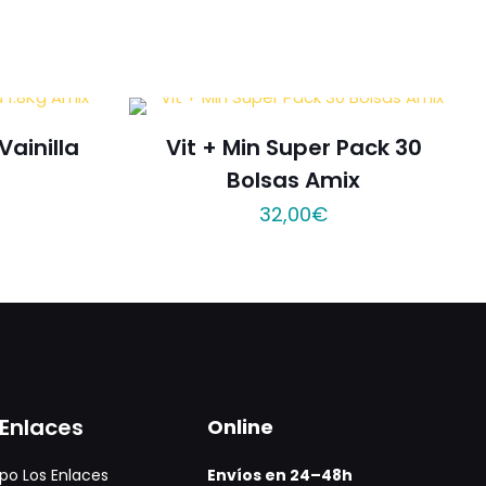
Vainilla
Vit + Min Super Pack 30
Bolsas Amix
32,00
€
Enlaces
Online
po Los Enlaces
Envíos en 24–48h