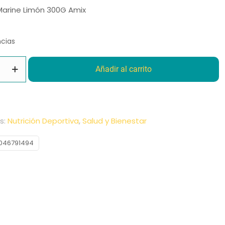
Marine Limón 300G Amix
ncias
Añadir al carrito
s:
Nutrición Deportiva
,
Salud y Bienestar
046791494