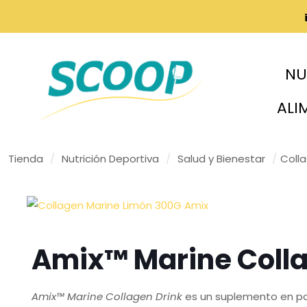
NU
ALI
Tienda
/
Nutrición Deportiva
/
Salud y Bienestar
/
Coll
Amix™ Marine Colla
Amix™ Marine Collagen Drink
es un suplemento en po