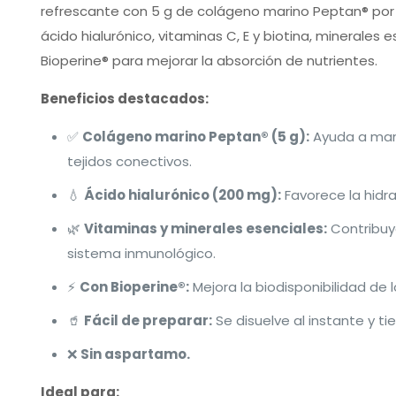
refrescante con 5 g de colágeno marino Peptan® por 
ácido hialurónico, vitaminas C, E y biotina, minerales e
Bioperine® para mejorar la absorción de nutrientes.
Beneficios destacados:
✅
Colágeno marino Peptan® (5 g):
Ayuda a mante
tejidos conectivos.
💧
Ácido hialurónico (200 mg):
Favorece la hidrat
🌿
Vitaminas y minerales esenciales:
Contribuye
sistema inmunológico.
⚡
Con Bioperine®:
Mejora la biodisponibilidad de l
🥤
Fácil de preparar:
Se disuelve al instante y t
❌
Sin aspartamo.
Ideal para: