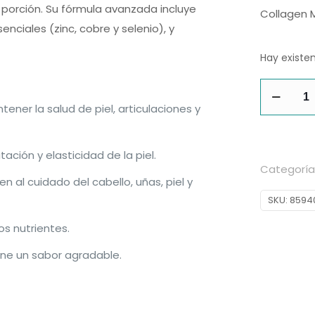
porción. Su fórmula avanzada incluye
Collagen 
senciales (zinc, cobre y selenio), y
Hay existe
Collagen
Marine
ner la salud de piel, articulaciones y
Limón
300G
ación y elasticidad de la piel.
Amix
Categoría
n al cuidado del cabello, uñas, piel y
cantidad
SKU:
8594
os nutrientes.
iene un sabor agradable.