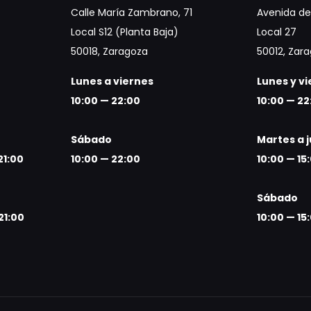
Calle María Zambrano, 71
Avenida de 
Local S12 (Planta Baja)
Local 27
50018, Zaragoza
50012, Zar
Lunes a viernes
Lunes y v
10:00 — 22:00
10:00 — 22
Sábado
Martes a 
21:00
10:00 — 22:00
10:00 — 15
Sábado
21:00
10:00 — 15