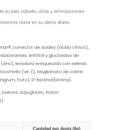
su piel, cabello, uñas y articulaciones.
ientes clave en su dieta diaria.
an®, corrector de acidez (ácido cítrico),
dulcorantes: eritritol y glucósidos de
 (zinc), levadura enriquecida con selenio
ocoferilo (vit. E), bisglicinato de cobre
igrum, fruto), D-biotina(biotina).
huevos, soja,gluten, frutos
).
Cantidad por dosis (6g)