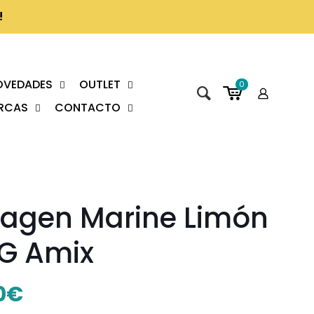
!
OVEDADES
OUTLET
0
RCAS
CONTACTO
lagen Marine Limón
G Amix
0
€