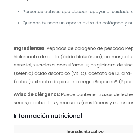
Personas activas que desean apoyar el cuidado de 
Quienes buscan un aporte extra de colágeno y nutr
Ingredientes
: Péptidos de colágeno de pescado Pept
hialuronato de sodio (ácido hialurónico), aromas,sal, e
esteviol, sucralosa, acesulfame-K; bisglicinato de zinc
(selenio),ácido ascórbico (vit. C), acetato de DL alfa-t
(cobre),extracto de pimienta negra Bioperine® (Piper n
Aviso de alérgenos:
Puede contener trazas de leche, 
secos,cacahuetes y mariscos (crustáceos y moluscos
Información nutricional
Ingrediente activo