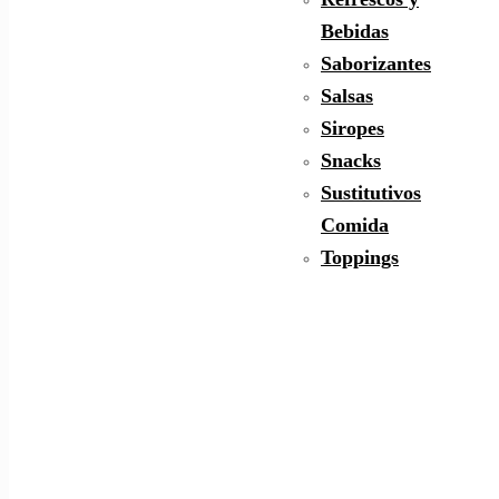
Bebidas
Saborizantes
Salsas
Siropes
Snacks
Sustitutivos
Comida
Toppings