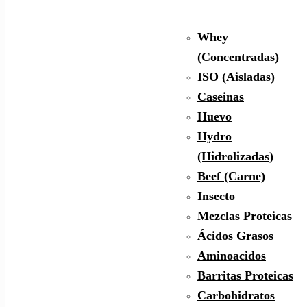
Whey
(Concentradas)
ISO (Aisladas)
Caseinas
Huevo
Hydro
(Hidrolizadas)
Beef (Carne)
Insecto
Mezclas Proteicas
Ácidos Grasos
Aminoacidos
Barritas Proteicas
Carbohidratos