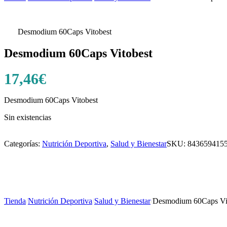
Desmodium 60Caps Vitobest
Desmodium 60Caps Vitobest
17,46
€
Desmodium 60Caps Vitobest
Sin existencias
Categorías:
Nutrición Deportiva
,
Salud y Bienestar
SKU:
843659415
Tienda
/
Nutrición Deportiva
/
Salud y Bienestar
/
Desmodium 60Caps Vi