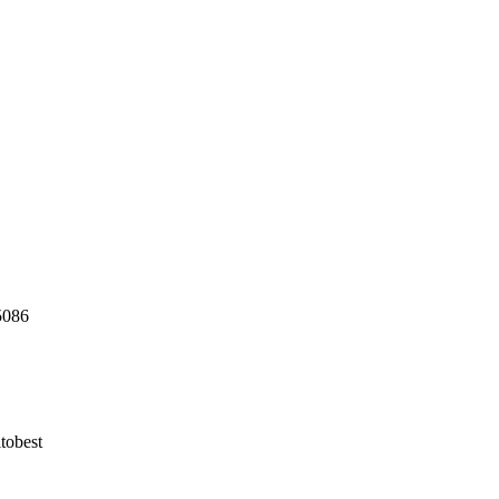
5086
tobest