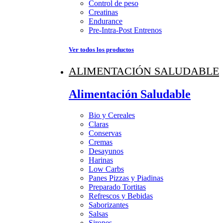
Control de peso
Creatinas
Endurance
Pre-Intra-Post Entrenos
Ver todos los productos
ALIMENTACIÓN SALUDABLE
Alimentación Saludable
Bio y Cereales
Claras
Conservas
Cremas
Desayunos
Harinas
Low Carbs
Panes Pizzas y Piadinas
Preparado Tortitas
Refrescos y Bebidas
Saborizantes
Salsas
Siropes