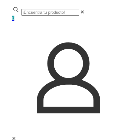
✕
0
✕