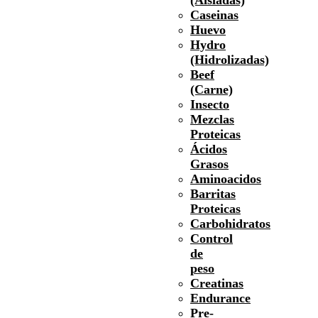
Caseinas
Huevo
Hydro
(Hidrolizadas)
Beef
(Carne)
Insecto
Mezclas
Proteicas
Ácidos
Grasos
Aminoacidos
Barritas
Proteicas
Carbohidratos
Control
de
peso
Creatinas
Endurance
Pre-