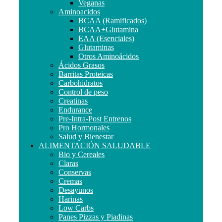
Veganas
Aminoacidos
BCAA (Ramificados)
BCAA+Glutamina
EAA (Esenciales)
Glutaminas
Otros Aminoácidos
Ácidos Grasos
Barritas Proteicas
Carbohidratos
Control de peso
Creatinas
Endurance
Pre-Intra-Post Entrenos
Pro Hormonales
Salud y Bienestar
ALIMENTACIÓN SALUDABLE
Bio y Cereales
Claras
Conservas
Cremas
Desayunos
Harinas
Low Carbs
Panes Pizzas y Piadinas