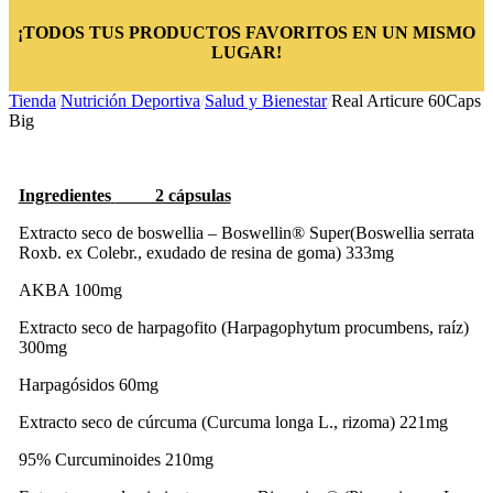
¡TODOS TUS PRODUCTOS FAVORITOS EN UN MISMO
LUGAR!
Tienda
/
Nutrición Deportiva
/
Salud y Bienestar
/
Real Articure 60Caps
Big
Ingredientes
2 cápsulas
Extracto seco de boswellia – Boswellin® Super(Boswellia serrata
Roxb. ex Colebr., exudado de resina de goma) 333mg
AKBA 100mg
Extracto seco de harpagofito (Harpagophytum procumbens, raíz)
300mg
Harpagósidos 60mg
Extracto seco de cúrcuma (Curcuma longa L., rizoma) 221mg
95% Curcuminoides
210mg