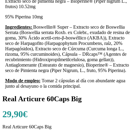
Extracto seco de pimienta negra – Bioperine® (Piper nigrum L.,
frutos) 10.52mg
95% Piperina
10mg
Ingredientes:
Boswellin® Super – Extracto seco de Boswellia
Serrata (Boswellia serrata Roxb. ex Colebr., exudado de resina de
goma, 30% Ácido acetil-ceto-β-boswéllico (AKBA)), Extracto
seco de Harpagofito (Harpagophytum Procumbens, raíz, 20%
Harpagósidos), Extracto seco de Cúrcuma (Curcuma longa L.,
rizoma, 95% curcuminoides), Cápsula – DRcaps™ (Agentes de
recubrimiento (Hidroxipropilmetilcelulosa, goma gellan)),
Antiaglomerante (Estearato de magnesio), Bioperine® – Extracto
seco de Pimienta negra (Piper Nigrum, L., fruto, 95% Piperina).
Modo de empleo:
Tomar 2 cápsulas al día con abundante agua
junto al desayuno o la comida principal.
Real Articure 60Caps Big
29,90
€
Real Articure 60Caps Big