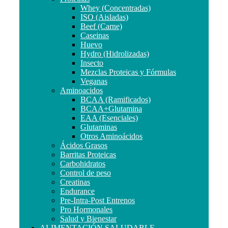
Whey (Concentradas)
ISO (Aisladas)
Beef (Carne)
Caseinas
Huevo
Hydro (Hidrolizadas)
Insecto
Mezclas Proteicas y Fórmulas
Veganas
Aminoacidos
BCAA (Ramificados)
BCAA+Glutamina
EAA (Esenciales)
Glutaminas
Otros Aminoácidos
Ácidos Grasos
Barritas Proteicas
Carbohidratos
Control de peso
Creatinas
Endurance
Pre-Intra-Post Entrenos
Pro Hormonales
Salud y Bienestar
ALIMENTACIÓN SALUDABLE