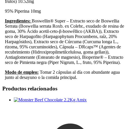
frutos) 10.52mg
95% Piperina
10mg
Ingredientes:
Boswellin® Super – Extracto seco de Boswellia
Serrata (Boswellia serrata Roxb. ex Colebr., exudado de resina de
goma, 30% Ácido acetil-ceto-β-boswéllico (AKBA)), Extracto
seco de Harpagofito (Harpagophytum Procumbens, raíz, 20%
Harpagósidos), Extracto seco de Cúrcuma (Curcuma longa L.,
rizoma, 95% curcuminoides), Cápsula – DRcaps™ (Agentes de
recubrimiento (Hidroxipropilmetilcelulosa, goma gellan)),
Antiaglomerante (Estearato de magnesio), Bioperine® – Extracto
seco de Pimienta negra (Piper Nigrum, L., fruto, 95% Piperina).
Modo de empleo:
Tomar 2 cápsulas al día con abundante agua
junto al desayuno o la comida principal.
Productos relacionados