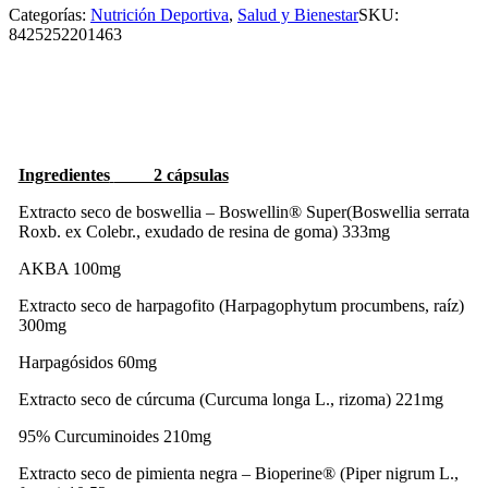
Categorías:
Nutrición Deportiva
,
Salud y Bienestar
SKU:
8425252201463
Ingredientes
2 cápsulas
Extracto seco de boswellia – Boswellin® Super(Boswellia serrata
Roxb. ex Colebr., exudado de resina de goma) 333mg
AKBA 100mg
Extracto seco de harpagofito (Harpagophytum procumbens, raíz)
300mg
Harpagósidos 60mg
Extracto seco de cúrcuma (Curcuma longa L., rizoma) 221mg
95% Curcuminoides
210mg
Extracto seco de pimienta negra – Bioperine® (Piper nigrum L.,