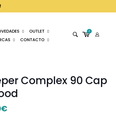
!
OVEDADES
OUTLET
0
RCAS
CONTACTO
eper Complex 90 Cap
ood
0
€