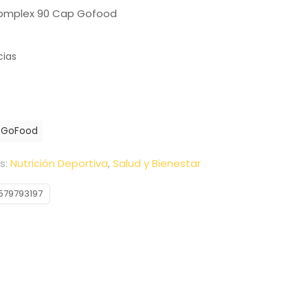
omplex 90 Cap Gofood
cias
GoFood
s:
Nutrición Deportiva
,
Salud y Bienestar
579793197