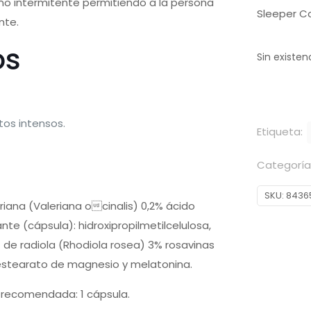
ño intermitente permitiendo a la persona
Sleeper C
nte.
os
Sin existen
tos intensos.
Etiqueta:
Categoría
SKU:
8436
riana (Valeriana ocinalis) 0,2% ácido
nte (cápsula): hidroxipropilmetilcelulosa,
 de radiola (Rhodiola rosea) 3% rosavinas
 estearato de magnesio y melatonina.
a recomendada: 1 cápsula.