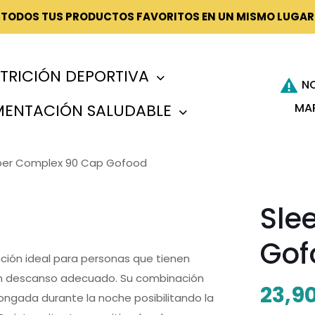
¡TODOS TUS PRODUCTOS FAVORITOS EN UN MISMO LUGAR
TRICIÓN DEPORTIVA
N
MA
MENTACIÓN SALUDABLE
per Complex 90 Cap Gofood
Sle
Gof
ción ideal para personas que tienen
 un descanso adecuado. Su combinación
23,9
longada durante la noche posibilitando la