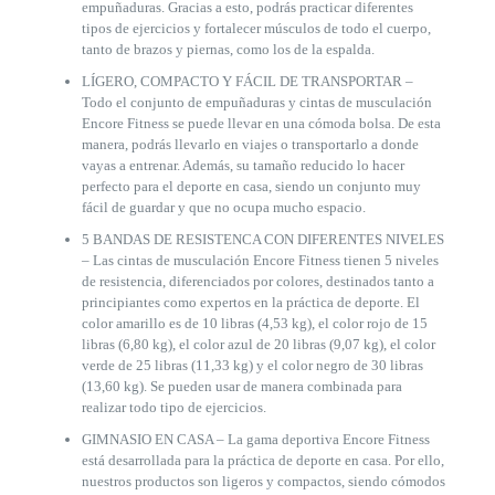
empuñaduras. Gracias a esto, podrás practicar diferentes
tipos de ejercicios y fortalecer músculos de todo el cuerpo,
tanto de brazos y piernas, como los de la espalda.
LÍGERO, COMPACTO Y FÁCIL DE TRANSPORTAR –
Todo el conjunto de empuñaduras y cintas de musculación
Encore Fitness se puede llevar en una cómoda bolsa. De esta
manera, podrás llevarlo en viajes o transportarlo a donde
vayas a entrenar. Además, su tamaño reducido lo hacer
perfecto para el deporte en casa, siendo un conjunto muy
fácil de guardar y que no ocupa mucho espacio.
5 BANDAS DE RESISTENCA CON DIFERENTES NIVELES
– Las cintas de musculación Encore Fitness tienen 5 niveles
de resistencia, diferenciados por colores, destinados tanto a
principiantes como expertos en la práctica de deporte. El
color amarillo es de 10 libras (4,53 kg), el color rojo de 15
libras (6,80 kg), el color azul de 20 libras (9,07 kg), el color
verde de 25 libras (11,33 kg) y el color negro de 30 libras
(13,60 kg). Se pueden usar de manera combinada para
realizar todo tipo de ejercicios.
GIMNASIO EN CASA – La gama deportiva Encore Fitness
está desarrollada para la práctica de deporte en casa. Por ello,
nuestros productos son ligeros y compactos, siendo cómodos