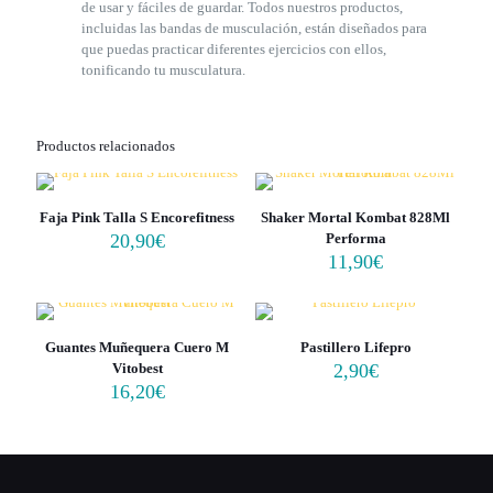
de usar y fáciles de guardar. Todos nuestros productos,
incluidas las bandas de musculación, están diseñados para
que puedas practicar diferentes ejercicios con ellos,
tonificando tu musculatura.
Productos relacionados
Faja Pink Talla S Encorefitness
Shaker Mortal Kombat 828Ml
20,90
€
Performa
11,90
€
Guantes Muñequera Cuero M
Pastillero Lifepro
Vitobest
2,90
€
16,20
€