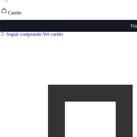
✕
Carrito
Fin
Seguir comprando
Ver carrito