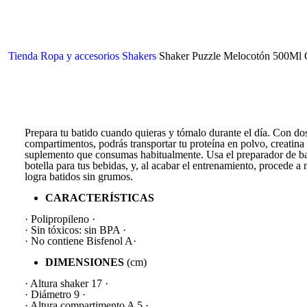
Tienda
/
Ropa y accesorios
/
Shakers
/
Shaker Puzzle Melocotón 500Ml
Prepara tu batido cuando quieras y tómalo durante el día. Con do
compartimentos, podrás transportar tu proteína en polvo, creatina 
suplemento que consumas habitualmente. Usa el preparador de b
botella para tus bebidas, y, al acabar el entrenamiento, procede a
logra batidos sin grumos.
CARACTERÍSTICAS
· Polipropileno ·
· Sin tóxicos: sin BPA ·
· No contiene Bisfenol A·
DIMENSIONES
(cm)
· Altura shaker 17 ·
· Diámetro 9 ·
· Altura compartimento A 5 ·