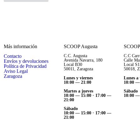
Más información
SCOOP Augusta
SCOOP 
Contacto
C.C. Augusta
C.C Carr
Avenida Navarra, 180
Calle Ma
Envíos y devoluciones
Local B30
Local S1
Política de Privacidad
50011, Zaragoza
50018, Z
Aviso Legal
Zaragoza
Lunes y viernes
Lunes a 
10:00 — 21:00
10:00 —
Martes a jueves
Sábado
10:00 — 15:00 ·
17:00 —
10:00 —
21:00
Sábado
10:00 — 15:00 ·
17:00 —
21:00