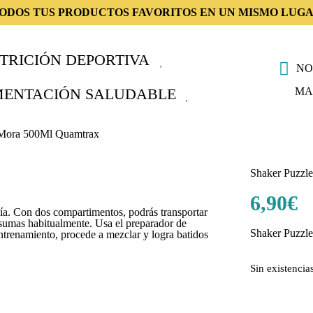
TODOS TUS PRODUCTOS FAVORITOS EN UN MISMO LUGA
TRICIÓN DEPORTIVA
NO
MA
MENTACIÓN SALUDABLE
 Mora 500Ml Quamtrax
Shaker Puzzl
6,90
€
día. Con dos compartimentos, podrás transportar
nsumas habitualmente. Usa el preparador de
Shaker Puzzl
entrenamiento, procede a mezclar y logra batidos
Sin existencia