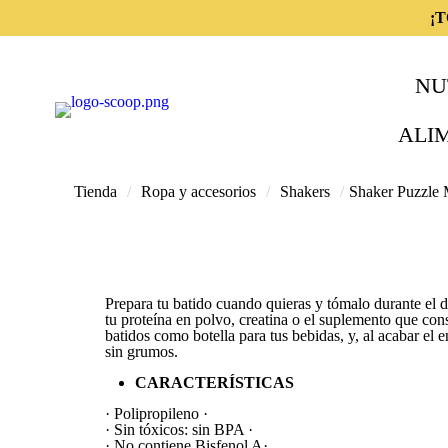
¡
NU
ALI
Tienda
/
Ropa y accesorios
/
Shakers
/
Shaker Puzzle
Prepara tu batido cuando quieras y tómalo durante el 
tu proteína en polvo, creatina o el suplemento que co
batidos como botella para tus bebidas, y, al acabar el 
sin grumos.
CARACTERÍSTICAS
· Polipropileno ·
· Sin tóxicos: sin BPA ·
· No contiene Bisfenol A·