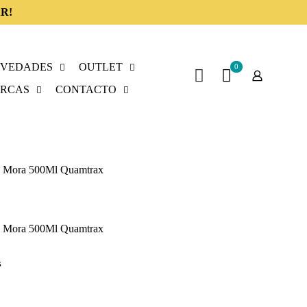
R!
VEDADES
OUTLET
0
RCAS
CONTACTO
e Mora 500Ml Quamtrax
e Mora 500Ml Quamtrax
s