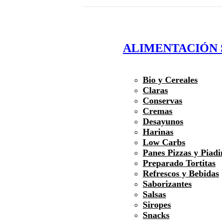
ALIMENTACIÓN
Bio y Cereales
Claras
Conservas
Cremas
Desayunos
Harinas
Low Carbs
Panes Pizzas y Piadi
Preparado Tortitas
Refrescos y Bebidas
Saborizantes
Salsas
Siropes
Snacks