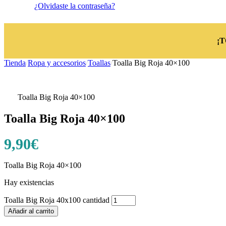
¿Olvidaste la contraseña?
¡
Tienda
/
Ropa y accesorios
/
Toallas
/
Toalla Big Roja 40×100
Toalla Big Roja 40×100
Toalla Big Roja 40×100
9,90
€
Toalla Big Roja 40×100
Hay existencias
Toalla Big Roja 40x100 cantidad
Añadir al carrito