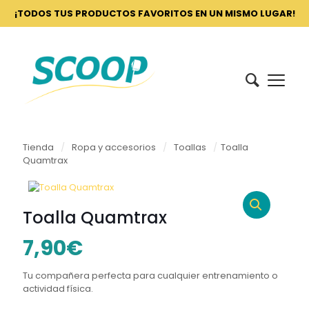
¡TODOS TUS PRODUCTOS FAVORITOS EN UN MISMO LUGAR!
Tienda
/
Ropa y accesorios
/
Toallas
/
Toalla
Quamtrax
Toalla Quamtrax
7,90
€
Tu compañera perfecta para cualquier entrenamiento o
actividad física.