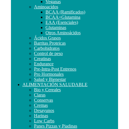
Veganas
Aminoacidos
BCAA (Ramificados)
BCAA+Glutamina
EAA (Esenciales)
Glutaminas
Otros Aminoácidos
Ácidos Grasos
Barritas Proteicas
Carbohidratos
Control de peso
Creatinas
Endurance
Pre-Intra-Post Entrenos
Pro Hormonales
Salud y Bienestar
ALIMENTACIÓN SALUDABLE
Bio y Cereales
Claras
Conservas
Cremas
Desayunos
Harinas
Low Carbs
Panes Pizzas y Piadinas