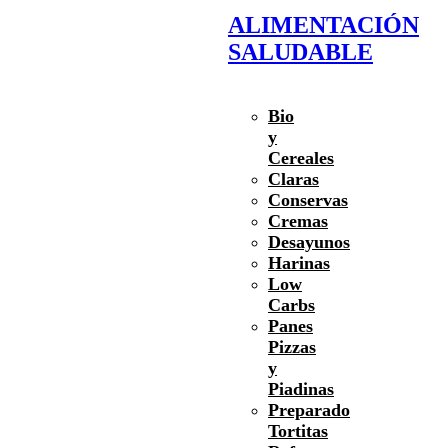
ALIMENTACIÓN
SALUDABLE
Bio
y
Cereales
Claras
Conservas
Cremas
Desayunos
Harinas
Low
Carbs
Panes
Pizzas
y
Piadinas
Preparado
Tortitas