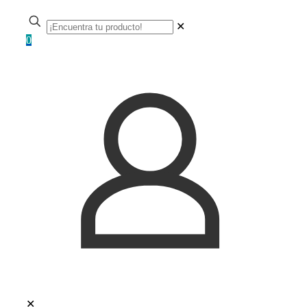
✕
0
✕