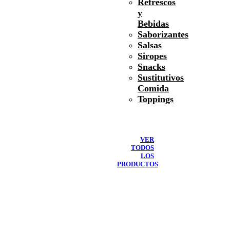
Refrescos
y
Bebidas
Saborizantes
Salsas
Siropes
Snacks
Sustitutivos
Comida
Toppings
VER
TODOS
LOS
PRODUCTOS