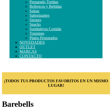
Preparado Tortitas
Refrescos y Bebidas
Salsas
Saborizantes
Siropes
Snacks
Sustitutivos Comida
Toppings
Platos Preparados
NOVEDADES
OUTLET
MARCAS
CONTACTO
¡TODOS TUS PRODUCTOS FAVORITOS EN UN MISMO
LUGAR!
Barebells