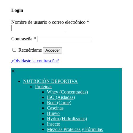
Login
Nombre de usuario o correo electrónico
*
Contraseña
*
Recuérdame
Acceder
¿Olvidaste la contraseña?
✕
NUTRICIÓN DEPORTIVA
Proteínas
Whey (Concentradas)
ISO (Aisladas)
Beef (Carne)
Caseinas
Huevo
Hydro (Hidrolizadas)
Insecto
Mezclas Proteicas y Fórmulas