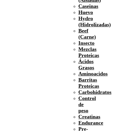
Caseinas
Huevo
Hydro
(Hidrolizadas)
Beef
(Carne)
Insecto
Mezclas
Proteicas
Ácidos
Grasos
Aminoacidos
Barritas
Proteicas
Carbohidratos
Control
de
peso
Creatinas
Endurance
Pre-