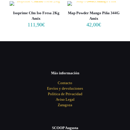
Isoprime Cfm Iso Fresa 2Kg
Map Powder Mango Piña 344G
Amix
Amix
111,90
€
42,00
€
Más información
Contacto
Envíos y devoluciones
Política de Privacidad
Aviso Legal
Zaragoza
SCOOP Augusta