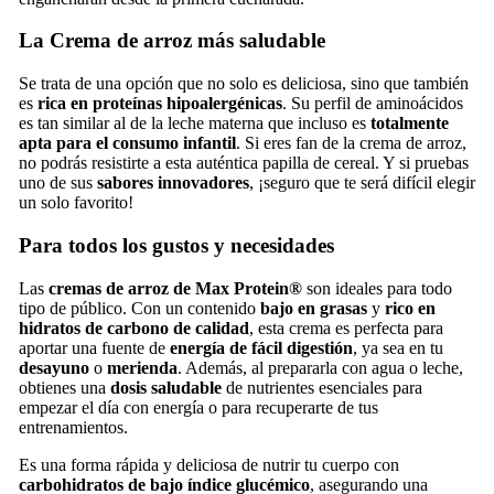
La Crema de arroz más saludable
Se trata de una opción que no solo es deliciosa, sino que también
es
rica en proteínas hipoalergénicas
. Su perfil de aminoácidos
es tan similar al de la leche materna que incluso es
totalmente
apta para el consumo infantil
. Si eres fan de la crema de arroz,
no podrás resistirte a esta auténtica papilla de cereal. Y si pruebas
uno de sus
sabores innovadores
, ¡seguro que te será difícil elegir
un solo favorito!
Para todos los gustos y necesidades
Las
cremas de arroz de Max Protein®
son ideales para todo
tipo de público. Con un contenido
bajo en grasas
y
rico en
hidratos de carbono de calidad
, esta crema es perfecta para
aportar una fuente de
energía de fácil digestión
, ya sea en tu
desayuno
o
merienda
. Además, al prepararla con agua o leche,
obtienes una
dosis saludable
de nutrientes esenciales para
empezar el día con energía o para recuperarte de tus
entrenamientos.
Es una forma rápida y deliciosa de nutrir tu cuerpo con
carbohidratos de bajo índice glucémico
, asegurando una