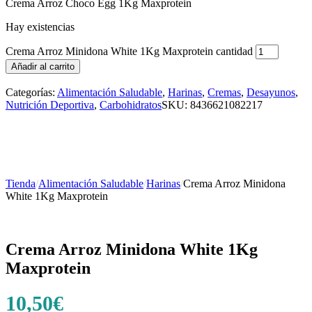
Crema Arroz Choco Egg 1Kg Maxprotein
Hay existencias
Crema Arroz Minidona White 1Kg Maxprotein cantidad
Añadir al carrito
Categorías:
Alimentación Saludable
,
Harinas
,
Cremas
,
Desayunos
,
Nutrición Deportiva
,
Carbohidratos
SKU:
8436621082217
Tienda
/
Alimentación Saludable
/
Harinas
/
Crema Arroz Minidona
White 1Kg Maxprotein
Crema Arroz Minidona White 1Kg
Maxprotein
10,50
€