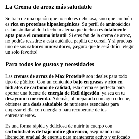
La Crema de arroz más saludable
Se trata de una opción que no solo es deliciosa, sino que también
es
rica en proteínas hipoalergénicas
. Su perfil de aminoácidos
es tan similar al de la leche materna que incluso es
totalmente
apta para el consumo infantil
. Si eres fan de la crema de arroz,
no podrás resistirte a esta auténtica papilla de cereal. Y si pruebas
uno de sus
sabores innovadores
, ¡seguro que te será difícil elegir
un solo favorito!
Para todos los gustos y necesidades
Las
cremas de arroz de Max Protein®
son ideales para todo
tipo de público. Con un contenido
bajo en grasas
y
rico en
hidratos de carbono de calidad
, esta crema es perfecta para
aportar una fuente de
energía de fácil digestión
, ya sea en tu
desayuno
o
merienda
. Además, al prepararla con agua o leche,
obtienes una
dosis saludable
de nutrientes esenciales para
empezar el día con energía o para recuperarte de tus
entrenamientos.
Es una forma rápida y deliciosa de nutrir tu cuerpo con
carbohidratos de bajo índice glucémico
, asegurando una
liberación gradual de energía para mantenerte activo y enfocado