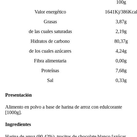
100g
Valor energético
1641Kj/386Kca
Grasas
3,87g
de las cuales saturadas
2,19g
Hidratos de carbono
80,37g
de los cuales azúcares
4,24g
Fibra alimentaria
0,00g
Proteínas
7,68g
Sal
0,33g
Presentación
Alimento en polvo a base de harina de arroz con edulcorante
[1000g].
Ingredientes
Harina de arroz (90,42%), trocitos de chocolate blanco [azúcar,