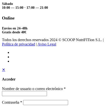
Sábado
10:00 — 15:00
·
17:00 — 21:00
Online
Envíos en 24–48h
Gratis desde 40€
Todos los derechos reservados 2024 © SCOOP NutriFITion S.L. |
Política de privacidad
|
Aviso Legal
✕
Acceder
Nombre de usuario o correo electrónico
*
Contraseña
*