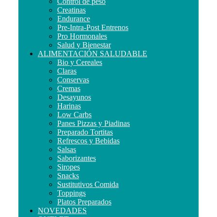
Control de peso
Creatinas
Endurance
Pre-Intra-Post Entrenos
Pro Hormonales
Salud y Bienestar
ALIMENTACIÓN SALUDABLE
Bio y Cereales
Claras
Conservas
Cremas
Desayunos
Harinas
Low Carbs
Panes Pizzas y Piadinas
Preparado Tortitas
Refrescos y Bebidas
Salsas
Saborizantes
Siropes
Snacks
Sustitutivos Comida
Toppings
Platos Preparados
NOVEDADES