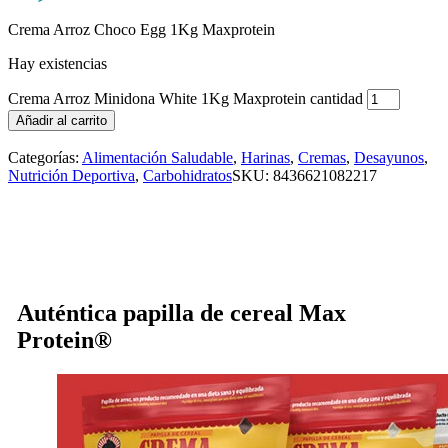
Crema Arroz Choco Egg 1Kg Maxprotein
Hay existencias
Crema Arroz Minidona White 1Kg Maxprotein cantidad
Añadir al carrito
Categorías:
Alimentación Saludable
,
Harinas
,
Cremas
,
Desayunos
,
Nutrición Deportiva
,
Carbohidratos
SKU:
8436621082217
Auténtica papilla de cereal Max
Protein®