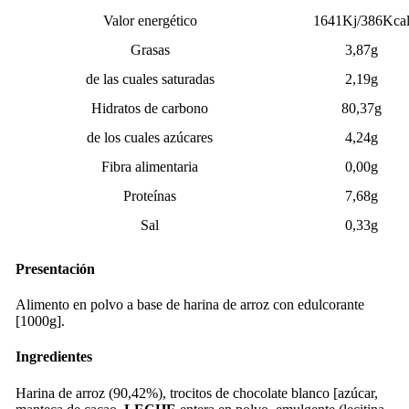
Valor energético
1641Kj/386Kca
Grasas
3,87g
de las cuales saturadas
2,19g
Hidratos de carbono
80,37g
de los cuales azúcares
4,24g
Fibra alimentaria
0,00g
Proteínas
7,68g
Sal
0,33g
Presentación
Alimento en polvo a base de harina de arroz con edulcorante
[1000g].
Ingredientes
Harina de arroz (90,42%), trocitos de chocolate blanco [azúcar,