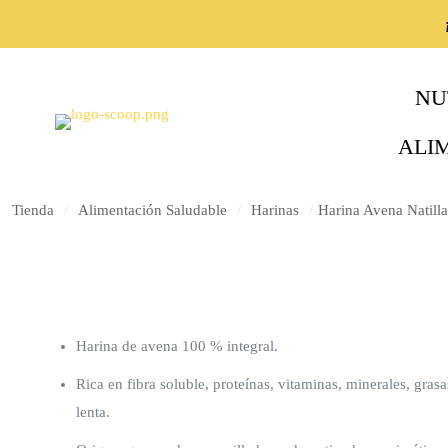
NU
ALI
Tienda
/
Alimentación Saludable
/
Harinas
/
Harina Avena Natill
Harina de avena 100 % integral.
Rica en fibra soluble, proteínas, vitaminas, minerales, gra
lenta.