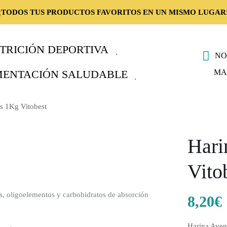
¡TODOS TUS PRODUCTOS FAVORITOS EN UN MISMO LUGAR
TRICIÓN DEPORTIVA
NO
MA
MENTACIÓN SALUDABLE
as 1Kg Vitobest
Hari
Vito
sas, oligoelementos y carbohidratos de absorción
8,20
€
Harina Aven