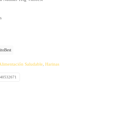
s
itoBest
Alimentación Saludable
,
Harinas
540532671