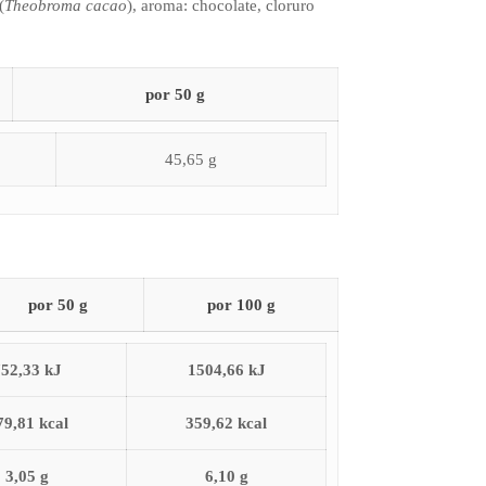
(
Theobroma cacao
), aroma: chocolate, cloruro
por 50 g
45,65 g
por 50 g
por 100 g
752,33 kJ
1504,66 kJ
79,81 kcal
359,62 kcal
3,05 g
6,10 g