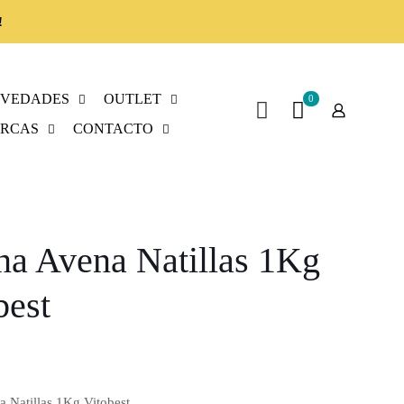
!
VEDADES
OUTLET
0
RCAS
CONTACTO
na Avena Natillas 1Kg
best
a Natillas 1Kg Vitobest