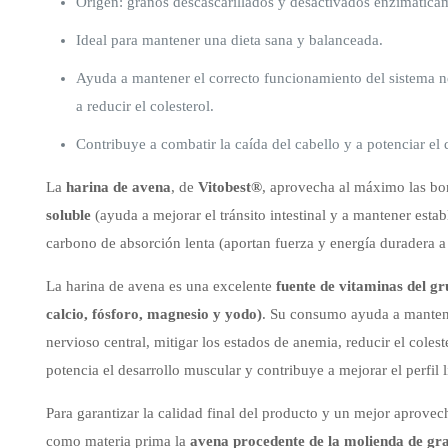
Origen: granos descascarillados y desactivados enzimática
Ideal para mantener una dieta sana y balanceada.
Ayuda a mantener el correcto funcionamiento del sistema ne
a reducir el colesterol.
Contribuye a combatir la caída del cabello y a potenciar el 
La
harina de avena
, de
Vitobest®
, aprovecha al máximo las bo
soluble
(ayuda a mejorar el tránsito intestinal y a mantener estab
carbono de absorción lenta (aportan fuerza y energía duradera a
La harina de avena es una excelente
fuente de vitaminas del gr
calcio, fósforo, magnesio y yodo)
. Su consumo ayuda a mantene
nervioso central, mitigar los estados de anemia, reducir el coles
potencia el desarrollo muscular y contribuye a mejorar el perfil 
Para garantizar la calidad final del producto y un mejor aprovec
como materia prima la
avena procedente de la molienda de gra