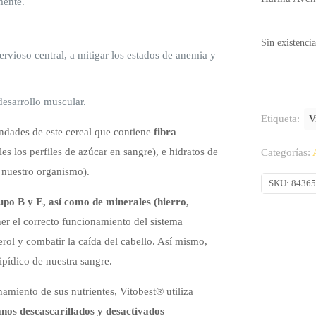
mente.
Sin existencia
rvioso central, a mitigar los estados de anemia y
desarrollo muscular.
Etiqueta:
V
ndades de este cereal que contiene
fibra
les los perfiles de azúcar en sangre), e hidratos de
Categorías:
 nuestro organismo).
SKU:
8436
upo B y E, así como de minerales (hierro,
r el correcto funcionamiento del sistema
terol y combatir la caída del cabello. Así mismo,
lipídico de nuestra sangre.
hamiento de sus nutrientes, Vitobest® utiliza
nos descascarillados y desactivados